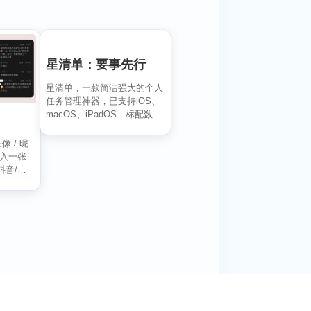
星清单：要事先行
星清单，一款简洁强大的个人
任务管理神器，已支持iOS、
macOS、iPadOS，标配数据
同步权益。 ...
像 / 昵
导入一张
抖音/小