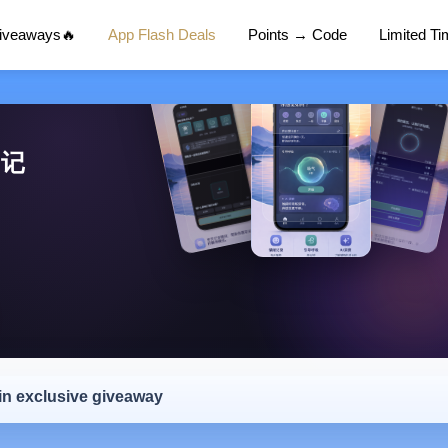
Giveaways🔥
App Flash Deals
Points → Code
Limited T
日记
 in exclusive giveaway