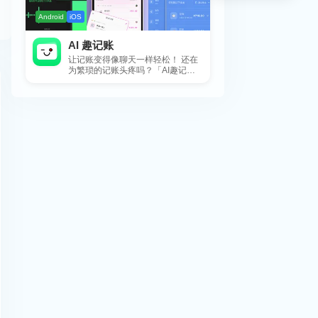
Android
iOS
AI 趣记账
让记账变得像聊天一样轻松！ 还在
为繁琐的记账头疼吗？「AI趣记
账」来拯救你啦！这款智能记账工
具专为懒...