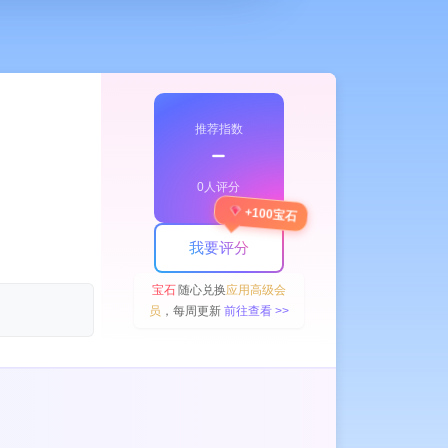
推荐指数
﹣
0人评分
+100宝石
我要评分
宝石
随心兑换
应用高级会
员
，每周更新
前往查看 >>