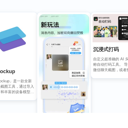
沉浸式打码
自定义超准确的 AI 头
称自动打码工具。 
微信聊天截图，或者
ockup
红书/微博评论...
Mockup」是一款全新
壳截图工具，通过导入
片和丰富的设备模型，
轻松创建...
JSPP极速版