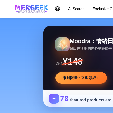
AI Search
Exclusive 
发现数字匠人的绝妙灵感
Moodra：情绪
超出你预期的内心平静助手
¥148
原价
限时限量 · 立即领取
78
✦
featured products are