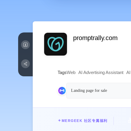
promptrally.com
Tags
Web
AI Advertising Assistant
AI
Landing page for sale

✦
MERGEEK 社区专属福利