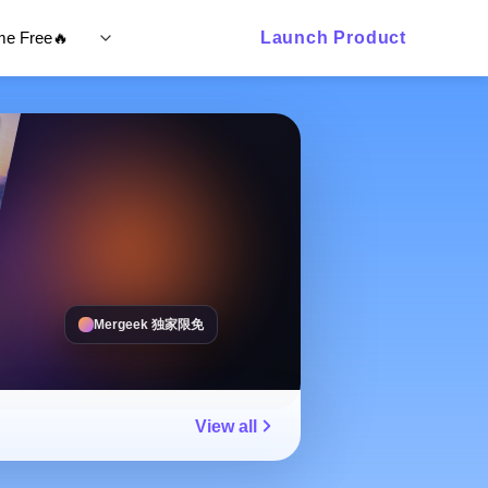
ime Free🔥
Launch Product
Mergeek 独家限免
View all