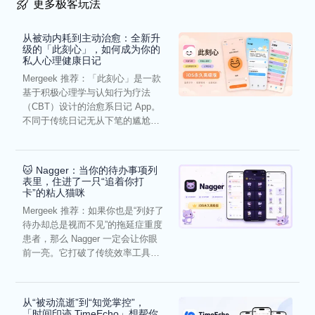
更多极客玩法
从被动内耗到主动治愈：全新升
级的「此刻心」，如何成为你的
私人心理健康日记
Mergeek 推荐：「此刻心」是一款
基于积极心理学与认知行为疗法
（CBT）设计的治愈系日记 App。
不同于传统日记无从下笔的尴尬，
它通过结构化的“提...
🐱 Nagger：当你的待办事项列
表里，住进了一只“追着你打
卡”的粘人猫咪
Mergeek 推荐：如果你也是“列好了
待办却总是视而不见”的拖延症重度
患者，那么 Nagger 一定会让你眼
前一亮。它打破了传统效率工具冰
冷被动的僵...
从“被动流逝”到“知觉掌控”，
「时间印迹 TimeEcho」想帮你