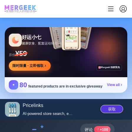
发现数字匠人的绝妙灵感
好运小七
健康饮食、配套运动轻松相伴
¥59
原价
限时限量 · 立即领取
Mergeek 独家限免
80
✦
View all
featured products are in exclusive giveaway
Pricelinks
获取
AI-powered store search, effic...
﹣
评论
+100