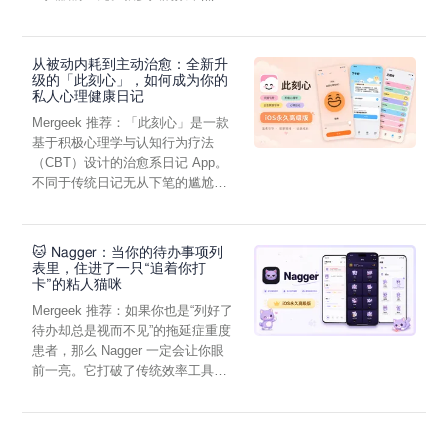
虑，往往...
从被动内耗到主动治愈：全新升
级的「此刻心」，如何成为你的
私人心理健康日记
Mergeek 推荐：「此刻心」是一款
基于积极心理学与认知行为疗法
（CBT）设计的治愈系日记 App。
不同于传统日记无从下笔的尴尬，
它通过结构化的“提...
🐱 Nagger：当你的待办事项列
表里，住进了一只“追着你打
卡”的粘人猫咪
Mergeek 推荐：如果你也是“列好了
待办却总是视而不见”的拖延症重度
患者，那么 Nagger 一定会让你眼
前一亮。它打破了传统效率工具冰
冷被动的僵...