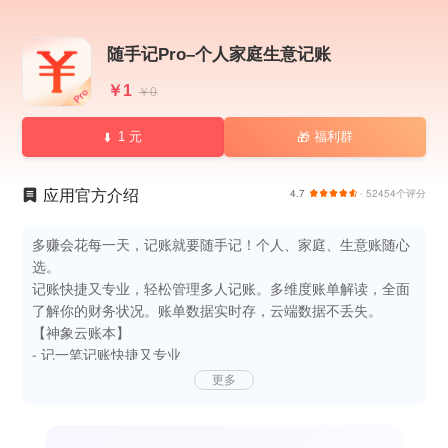
随手记Pro–个人家庭生意记账
￥1
￥0
1 元
福利群
🎁
应用官方介绍
4.7
· 52454个评分
多赚会花每一天，记账就要随手记！个人、家庭、生意账随心
选。
记账快捷又专业，轻松管理多人记账。多维度账单解读，全面
了解你的财务状况。账单数据实时存，云端数据不丢失。
【神象云账本】
- 记一笔记账快捷又专业
- 账本首页流水页，数据呈现更清晰
更多
- 云端存储数据，安全不丢失
- 账本操作必留痕，安全又省心
【海量账本模板，陪伴你的各个人生阶段】