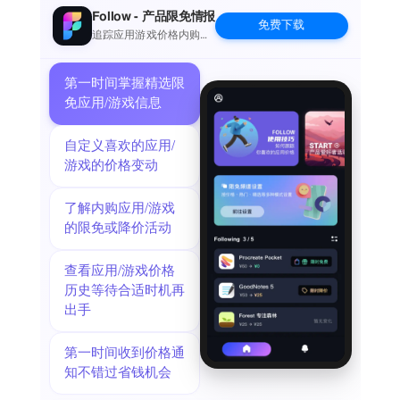
to成长中的你：
Follow - 产品限免情报
免费下载
- 高中生、大学生账本：生活费聪明花，课外兼职也能记
追踪应用游戏价格内购波
动并提醒
- 班费账本：班委管钱大家看，班费收支更透明
to工作中的你：
第一时间掌握精选限
- 差旅报销流水账：流水详尽不漏报
免应用/游戏信息
- 网约司机、健身教练、装修队长：职业账本专属定制
to爱生活的你：
自定义喜欢的应用/
- 合租、恋爱、生活账：日常生活随心记
游戏的价格变动
- 旅游、宠物、爱好账：为自己所爱的事物，记录美好回忆
- 攒钱、健身、目标账：设定一个小目标，让账本陪你变成想
了解内购应用/游戏
要的样子
的限免或降价活动
to创业中的你：
- 奶茶、快餐、餐饮业：店铺经营实用工具
查看应用/游戏价格
- 服装、代购、零售业：成本营收全把控，应收应付不遗漏
历史等待合适时机再
- 培训、酒店、服务业：各行各业全覆盖，首页报表指导经营
出手
to顾家的你：
- 人情账本、结婚账本：人情红包收入支出一览无余
- 儿童教育、宝宝账本：家人共享宝贝成长点滴
第一时间收到价格通
- 汽车、储蓄家庭账本：日常生活分类全，全家合记一本账
知不错过省钱机会
还有更多账本模板等你发现！