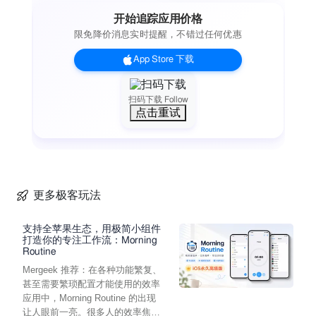
【专业记账，省心易用】
开始追踪应用价格
- 记一笔：多人协同共同记账，随时随地记一笔
限免降价消息实时提醒，不错过任何优惠
- 账本首页：首页即报表，数据卡片及图表让财务状况一目了
然
App Store 下载
- 流水：从各个维度查看收支情况，拒绝糊涂账
- 账户：全面了解你的各账户余额，手有余粮心不慌
————献给热爱记账的你————
扫码下载 Follow
点击重试
生活需要一点仪式感。 有人每天早上一定要喝一杯咖啡， 有
人每天睡前一定要写两句日记， 也有人每天都把挣到的和花过
的每一分钱记录下来 在快节奏的时代，扫一扫就完成付款，动
动手指就能解决三餐、完成购物。 移动支付把生活中的花销从
实实在在的钱变成了一串变动的数字，很多时候我们对于花钱
没有了概念，甚至，想不起来把钱花在了哪里。 这时，需要消
更多极客玩法
费后的用心记账，提高自己对钱的敏感度。 希望热爱记账的你
梳理财务状况的时候可以沉浸在随手记这个“工作台”！
支持全苹果生态，用极简小组件
【联系我们】 使用过程中如遇问题，欢迎联系我们，可爱的客
打造你的专注工作流：Morning
Routine
服妹纸会认真处理你的每一个反馈哦。
Mergeek 推荐：在各种功能繁复、
- 在线客服："我的"-"求助反馈"-“功能咨询”/“业务咨询”
甚至需要繁琐配置才能使用的效率
- 留言路径：“我的”-“求助反馈”-“意见反馈”
应用中，Morning Routine 的出现
- 随手记官网：www.sui.com
让人眼前一亮。很多人的效率焦