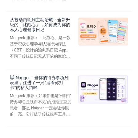
- 随手记微信：suishoujicom
虑，往往...
- 随手记服务条款：https://www.sui.com/help/agreement-
mobile.html
从被动内耗到主动治愈：全新升
- 随手记隐私政策：https://www.sui.com/help/privacy.jsp
级的「此刻心」，如何成为你的
如果您喜欢随手记，请在应用商店留下您的星星和评论，您的
私人心理健康日记
支持是我们进步的动力！
Mergeek 推荐：「此刻心」是一款
基于积极心理学与认知行为疗法
（CBT）设计的治愈系日记 App。
不同于传统日记无从下笔的尴尬，
它通过结构化的“提...
🐱 Nagger：当你的待办事项列
表里，住进了一只“追着你打
卡”的粘人猫咪
Mergeek 推荐：如果你也是“列好了
待办却总是视而不见”的拖延症重度
患者，那么 Nagger 一定会让你眼
前一亮。它打破了传统效率工具冰
冷被动的僵...