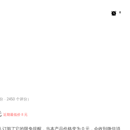
0
 分 · 2450 个评分）
元
近期最低价 8 元
3 人订阅了它的限免提醒，当本产品价格变为 0 元，会收到微信消