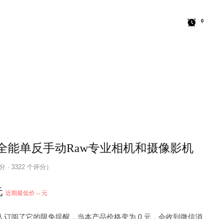
0
ra. 全能单反手动Raw专业相机和摄像影机
 分 · 3322 个评分）
元
近期最低价 -- 元
1 人订阅了它的限免提醒，当本产品价格变为 0 元，会收到微信消