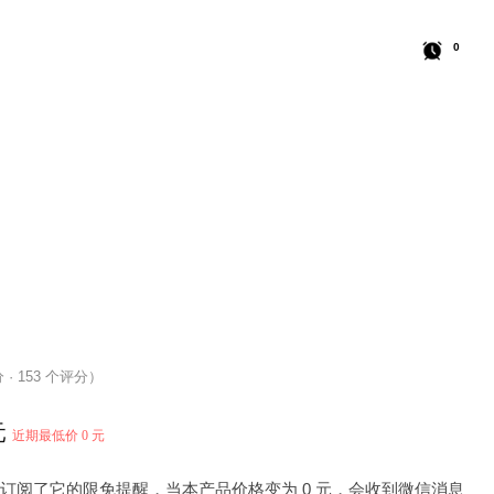
0
分 · 153 个评分）
元
近期最低价 0 元
 人订阅了它的限免提醒，当本产品价格变为 0 元，会收到微信消息