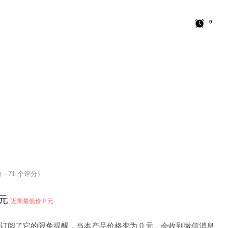
0
分 · 71 个评分）
 元
近期最低价 0 元
 人订阅了它的限免提醒，当本产品价格变为 0 元，会收到微信消息