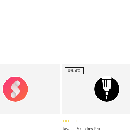
娱乐,教育
Tayasui Sketches Pro