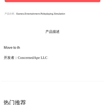
产品分类:
Games,Entertainment,Roleplaying,Simulation
产品描述
Move to th
开发者：ConcernedApe LLC
热门推荐