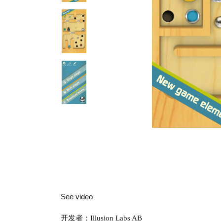
See video
开发者：Illusion Labs AB