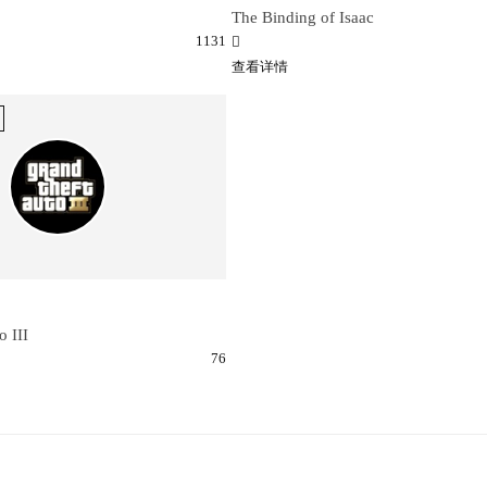
The Binding of Isaac
1131
查看详情
o III
76