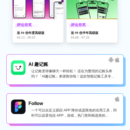
评论有奖
评论有奖
送 94 份年度高级版
送 99 份半年高级版
04.13 - 09.02
04.08 - 07.20
AI 趣记账
让记账变得像聊天一样轻松！ 还在为繁琐的记账头疼
吗？「AI趣记账」来拯救你啦！这款智能记账工具专为
懒...
Follow
一个可以自定义跟踪 APP 降价或是限免的实用工具，同
时可以设置包括 APP，游戏，热门类和精选类的...