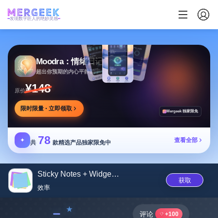
发现数字匠人的绝妙灵感
Moodra：情绪日记
超出你预期的内心平静助手
¥148
原价
限时限量 · 立即领取
Mergeek 独家限免
78
✦
查看全部
共
款精选产品独家限免中
Sticky Notes + Widget Memo
获取
效率
﹣
评论
+100