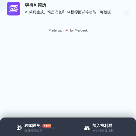
职得AI简历
AI 简历生成、简历润色和 AI 模拟面试等功能，可根据指定的求职岗位，一键快速生成高匹配的简历内容...
Made with
by
Mergeek
❤
独家限免
加入福利群
NEW
🎁
👥
›
›
每日发现惊喜
抢先领专属福利