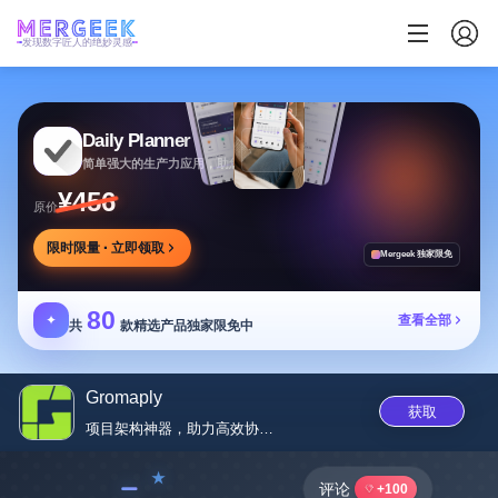
发现数字匠人的绝妙灵感
Daily Planner
简单强大的生产力应用，助您安排任务专注目标
¥456
原价
限时限量 · 立即领取
Mergeek 独家限免
80
✦
查看全部
共
款精选产品独家限免中
Gromaply
获取
项目架构神器，助力高效协作与可...
﹣
评论
+100