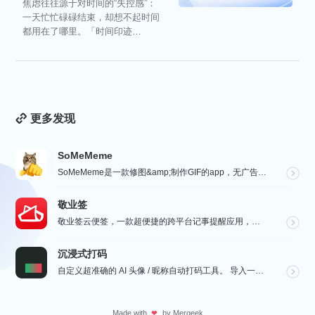
焦虑往往源于对时间的“失控感”：
一天忙忙碌碌结束，却想不起时间
都用在了哪里。「时间印迹
TimeEcho」的出现...
更多发现
SoMeMeme
SoMeMeme是一款修图&amp;制作GIF的app，无广告，无水印，专注于修图和将你相册中的视频...
敬业签
敬业签云便签，一款超便捷的跨平台记事提醒应用，电脑手机云同步，覆盖多系统。它不仅是个性化便签，更是智...
沉浸式打码
自定义超准确的 AI 头像 / 昵称自动打码工具。 导入一张微信聊天截图，或者抖音/小红书/微博评论...
Made with
by
Mergeek
❤