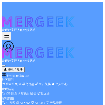
发现数字匠人的绝妙灵感
发现数字匠人的绝妙灵感
👤
登录 / 注册
Switch to English
社区福利
🎁
独家限免
💎
早鸟优惠
💰
宝石兑换
👤
个人中心
发现精选
🏷️
iOS 限免
⚡
省钱日报
🕹️
极客玩法
智能情报
🔍
AI 搜索
📰
AI News
🏆
AI Rank
💡
产品情报