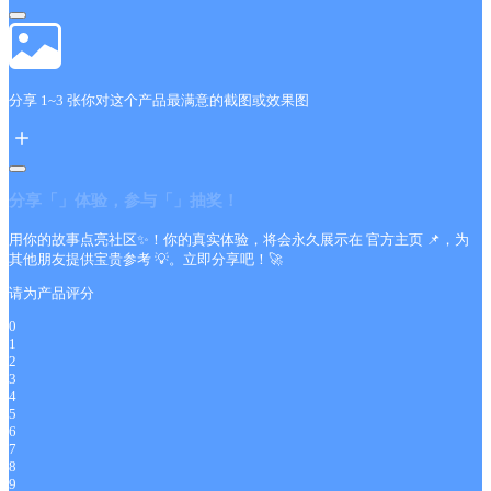
分享 1~3 张你对这个产品最满意的截图或效果图
分享「
」体验，参与「
」抽奖！
用你的故事点亮社区✨！你的真实体验，将会永久展示在
官方主页 📌，为
其他朋友提供宝贵参考 💡。立即分享吧！🚀
请为产品评分
0
1
2
3
4
5
6
7
8
9