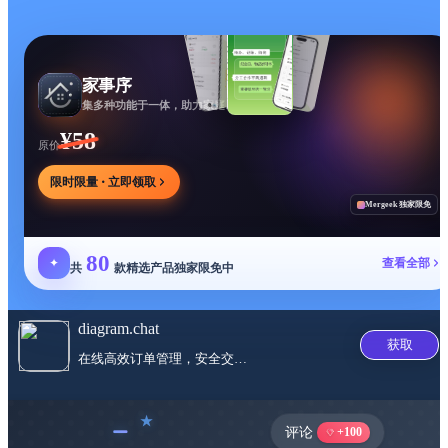
家事序
集多种功能于一体，助力家庭生活有序协作
¥58
原价
限时限量 · 立即领取
Mergeek 独家限免
80
✦
查看全部
共
款精选产品独家限免中
diagram.chat
获取
在线高效订单管理，安全交易无忧
﹣
评论
+100