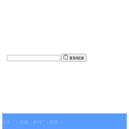
💎 宝石奖励
每当有用户点击你分享的体验链接并点赞"对我有用"，你将获得：
10 宝石积分 / 次
抽奖概率提升
🔗 如何分享
复制下方专属链接，分享到社交媒体、群聊或好友：
复制链接
💡 小贴士
分享时可以添加你的个人推荐语，让更多人了解这款产品的优点！
示例分享文案：
"推荐一款我最近体验过的应用，界面设计很精美，功能也很实用。有
兴趣的朋友可以看看我的详细体验评价～"
分享「
」体验，参与「
」抽奖！