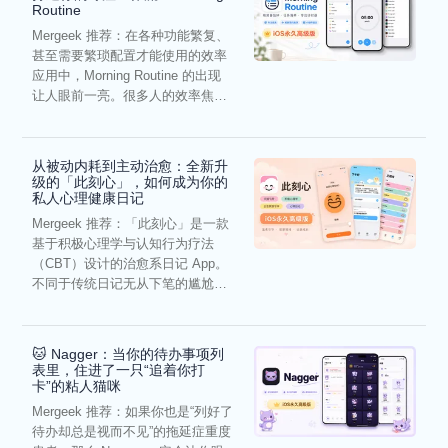
Routine
Mergeek 推荐：在各种功能繁复、
甚至需要繁琐配置才能使用的效率
应用中，Morning Routine 的出现
让人眼前一亮。很多人的效率焦
虑，往往...
从被动内耗到主动治愈：全新升
级的「此刻心」，如何成为你的
私人心理健康日记
Mergeek 推荐：「此刻心」是一款
基于积极心理学与认知行为疗法
（CBT）设计的治愈系日记 App。
不同于传统日记无从下笔的尴尬，
它通过结构化的“提...
🐱 Nagger：当你的待办事项列
表里，住进了一只“追着你打
卡”的粘人猫咪
Mergeek 推荐：如果你也是“列好了
待办却总是视而不见”的拖延症重度