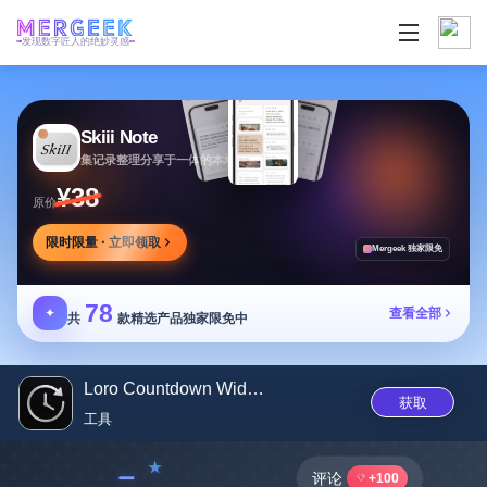
发现数字匠人的绝妙灵感
Skiii Note
集记录整理分享于一体的本地写作工作台
¥38
原价
限时限量 · 立即领取
Mergeek 独家限免
78
✦
查看全部
共
款精选产品独家限免中
Loro Countdown Widget
获取
工具
﹣
评论
+100