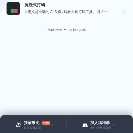
沉浸式打码
自定义超准确的 AI 头像 / 昵称自动打码工具。 导入一张微信聊天截图，或者抖音/小红书/微博评论...
Made with
by
Mergeek
❤
独家限免
加入福利群
NEW
🎁
👥
›
›
每日发现惊喜
抢先领专属福利