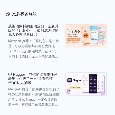
更多极客玩法
从被动内耗到主动治愈：全新升
级的「此刻心」，如何成为你的
私人心理健康日记
Mergeek 推荐：「此刻心」是一款
基于积极心理学与认知行为疗法
（CBT）设计的治愈系日记 App。
不同于传统日记无从下笔的尴尬，
它通过结构化的“提...
🐱 Nagger：当你的待办事项列
表里，住进了一只“追着你打
卡”的粘人猫咪
Mergeek 推荐：如果你也是“列好了
待办却总是视而不见”的拖延症重度
患者，那么 Nagger 一定会让你眼
前一亮。它打破了传统效率工具冰
冷被动的僵...