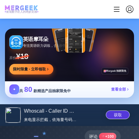
发现数字匠人的绝妙灵感
英语摩耳朵
专注英语听力训练，含5步学习法与多场景内容
¥18
原价
限时限量 · 立即领取
Mergeek 独家限免
80
✦
查看全部
共
款精选产品独家限免中
Whoscall - Caller ID & Block
获取
来电显示拦截，依海量号码库防垃...
﹣
评论
+100