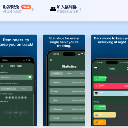
独家限免
加入福利群

👥
NEW
›
›
每日发现惊喜
抢先领专属福利