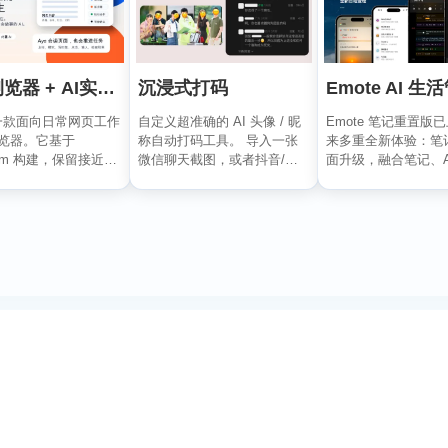
沉浸式打码
谷歌浏览器 + AI实习生：Aye
自定义超准确的 AI 头像 / 昵
是一款面向日常网页工作
Emote 笔记重置版
称自动打码工具。 导入一张
 浏览器。它基于
来多重全新体验：笔
微信聊天截图，或者抖音/小
ium 构建，保留接近谷
面升级，融合笔记、A
红书/微博评论...
...
程管理，打造高...