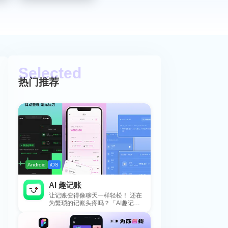
热门推荐
Android
iOS
AI 趣记账
让记账变得像聊天一样轻松！ 还在
为繁琐的记账头疼吗？「AI趣记
账」来拯救你啦！这款智能记账工
具专为懒...