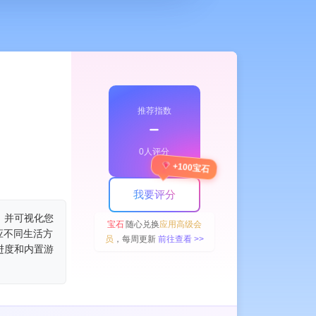
推荐指数
﹣
0人评分
+100宝石
我要评分
，并可视化您
宝石
随心兑换
应用高级会
应不同生活方
员
，每周更新
前往查看 >>
进度和内置游