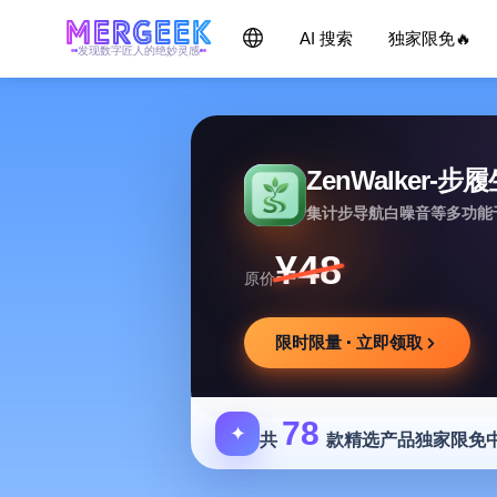
AI 搜索
独家限免🔥
发现数字匠人的绝妙灵感
ZenWalker-步
集计步导航白噪音等多功能
¥48
原价
限时限量 · 立即领取
78
✦
共
款精选产品独家限免