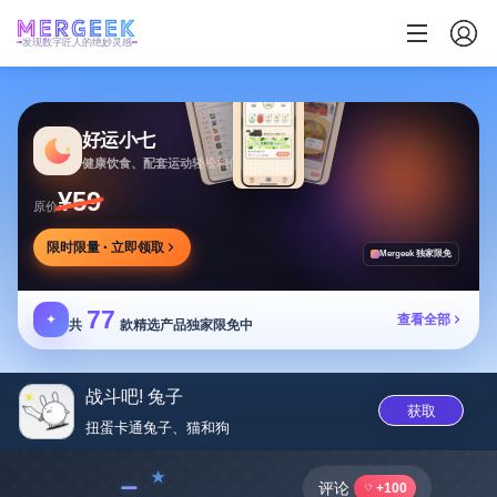
发现数字匠人的绝妙灵感
好运小七
健康饮食、配套运动轻松相伴
¥59
原价
限时限量 · 立即领取
Mergeek 独家限免
77
✦
查看全部
共
款精选产品独家限免中
战斗吧! 兔子
获取
扭蛋卡通兔子、猫和狗
﹣
评论
+100