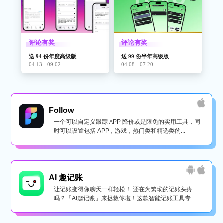
评论有奖
评论有奖
送 94 份年度高级版
送 99 份半年高级版
04.13 - 09.02
04.08 - 07.20
Follow
一个可以自定义跟踪 APP 降价或是限免的实用工具，同
时可以设置包括 APP，游戏，热门类和精选类的...
AI 趣记账
让记账变得像聊天一样轻松！ 还在为繁琐的记账头疼
吗？「AI趣记账」来拯救你啦！这款智能记账工具专为
懒...