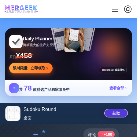
发现数字匠人的绝妙灵感
Daily Planner
简单强大的生产力应用，助您安排任务专注目标
¥456
原价
限时限量 · 立即领取
Mergeek 独家限免
78
✦
查看全部
共
款精选产品独家限免中
Sudoku Round
获取
桌面
﹣
评论
+100