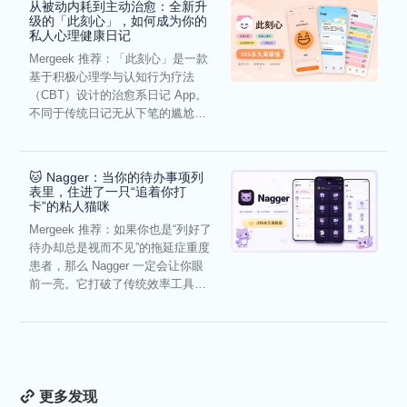
从被动内耗到主动治愈：全新升
级的「此刻心」，如何成为你的
私人心理健康日记
Mergeek 推荐：「此刻心」是一款
基于积极心理学与认知行为疗法
（CBT）设计的治愈系日记 App。
不同于传统日记无从下笔的尴尬，
它通过结构化的“提...
🐱 Nagger：当你的待办事项列
表里，住进了一只“追着你打
卡”的粘人猫咪
Mergeek 推荐：如果你也是“列好了
待办却总是视而不见”的拖延症重度
患者，那么 Nagger 一定会让你眼
前一亮。它打破了传统效率工具冰
冷被动的僵...
更多发现