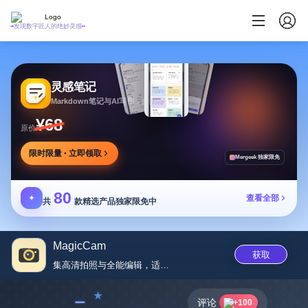
发现数字匠人的绝妙灵感
灵感笔记
Markdown笔记与AI写作，多方式整理同步笔记
¥68
原价
限时限量 · 立即领取
Mergeek 独家限免
80
✦
查看全部
共
款精选产品独家限免中
MagicCam
获取
集高清拍照与全能编辑，适配各阶...
﹣
评论
+100