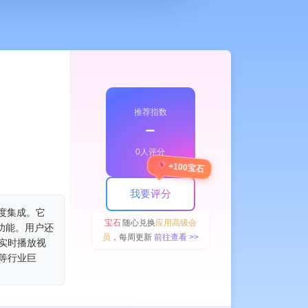
推荐指数
﹣
0人评分
+100宝石
我要评分
深度集成。它
宝石
随心兑换
应用高级会
功能。用户还
员
，每周更新
前往查看 >>
和实时播放视
m等行业巨