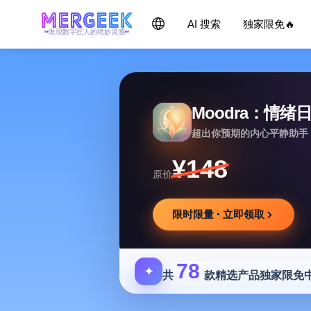
AI 搜索
独家限免🔥
发现数字匠人的绝妙灵感
Moodra：情绪
超出你预期的内心平静助手
¥148
原价
限时限量 · 立即领取
78
✦
共
款精选产品独家限免