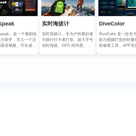
实时海拔计
DiveColor
Speak
实时海拔计，专为户外爱好者
DiveColor 是一款
oSpeak」是一个看剧练
与旅行打卡者打造。超大字号
影与视频打造的轻量
强力助手，导入一个没
实时海拔、GPS 经纬度、气
彩修复工具，APP支
的英语视频，可生成字
压与指南针数据一屏呈...
辑，无需联...
分词与...
订