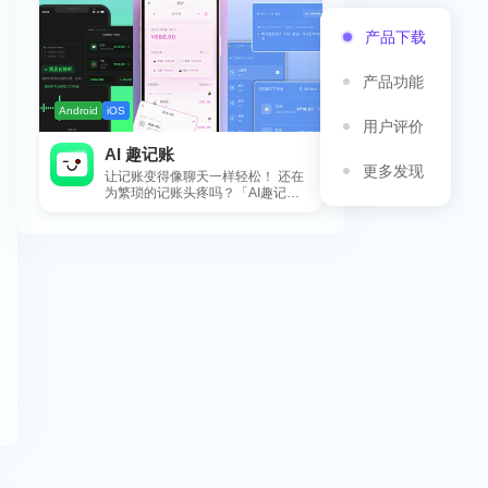
产品下载
产品功能
Android
iOS
用户评价
AI 趣记账
更多发现
让记账变得像聊天一样轻松！ 还在
为繁琐的记账头疼吗？「AI趣记
账」来拯救你啦！这款智能记账工
具专为懒...