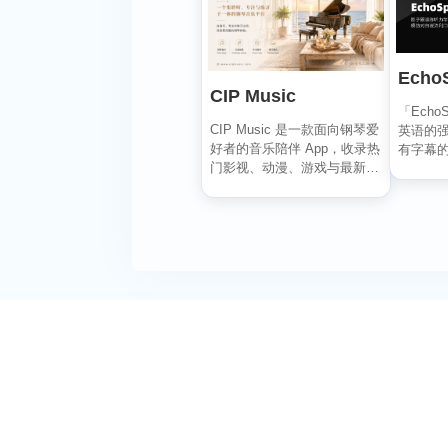
Echo
CIP Music
「Ech
CIP Music 是一款面向钢琴爱
英语的
好者的音乐陪伴 App，收录热
有字幕
门影视、动漫、游戏与最新
幕，自动
K-PO...