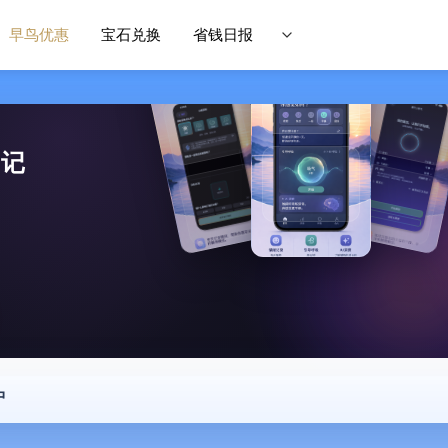
早鸟优惠
宝石兑换
省钱日报
日记
中