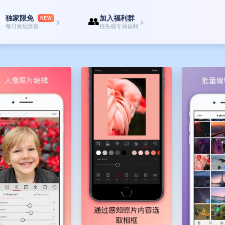
独家限免
加入福利群

👥
NEW
›
›
每日发现惊喜
抢先领专属福利