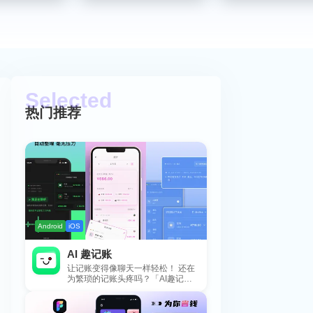
热门推荐
Android
iOS
AI 趣记账
让记账变得像聊天一样轻松！ 还在
为繁琐的记账头疼吗？「AI趣记
账」来拯救你啦！这款智能记账工
具专为懒...