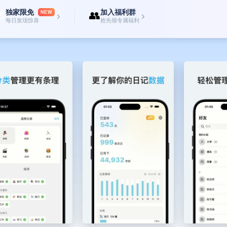
独家限免
加入福利群

👥
NEW
›
›
每日发现惊喜
抢先领专属福利