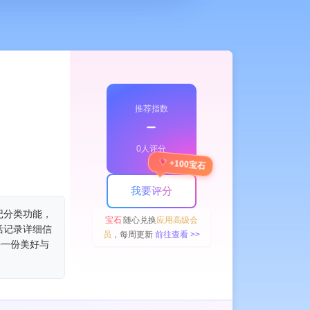
推荐指数
﹣
0人评分
+100宝石
我要评分
记分类功能，
宝石
随心兑换
应用高级会
活记录详细信
员
，每周更新
前往查看 >>
每一份美好与