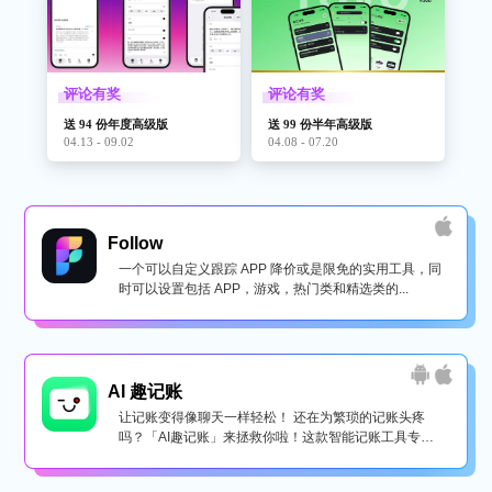
评论有奖
评论有奖
送 94 份年度高级版
送 99 份半年高级版
04.13 - 09.02
04.08 - 07.20
Follow
一个可以自定义跟踪 APP 降价或是限免的实用工具，同
时可以设置包括 APP，游戏，热门类和精选类的...
AI 趣记账
让记账变得像聊天一样轻松！ 还在为繁琐的记账头疼
吗？「AI趣记账」来拯救你啦！这款智能记账工具专为
懒...