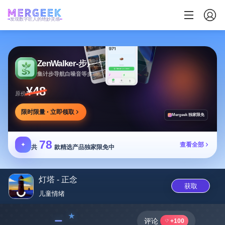
发现数字匠人的绝妙灵感
ZenWalker-步履生花
集计步导航白噪音等多功能于一体的健康应用
¥48
原价
限时限量 · 立即领取
Mergeek 独家限免
78
✦
查看全部
共
款精选产品独家限免中
灯塔 - 正念
获取
儿童情‪绪‬
﹣
评论
+100