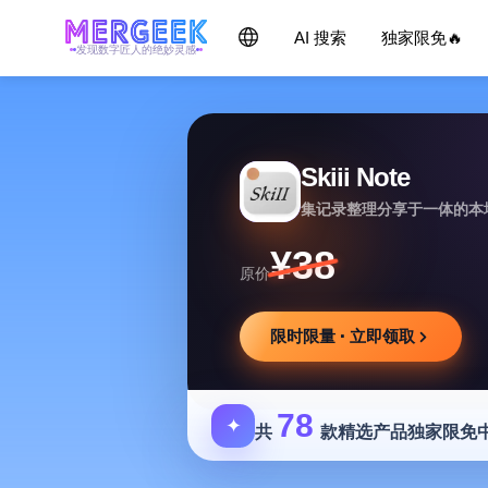
AI 搜索
独家限免🔥
发现数字匠人的绝妙灵感
Skiii Note
集记录整理分享于一体的本
¥38
原价
限时限量 · 立即领取
78
✦
共
款精选产品独家限免