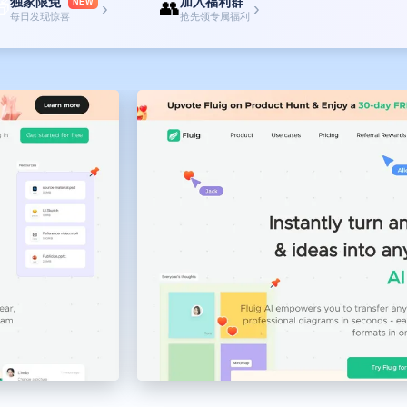
独家限免
加入福利群

👥
NEW
›
›
每日发现惊喜
抢先领专属福利