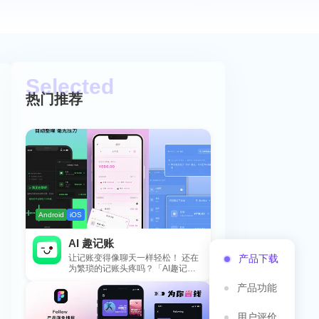
热门推荐
Android
iOS
AI 趣记账
让记账变得像聊天一样轻松！ 还在
产品下载
为繁琐的记账头疼吗？「AI趣记
账」来拯救你啦！这款智能记账工
产品功能
具专为懒...
用户评价