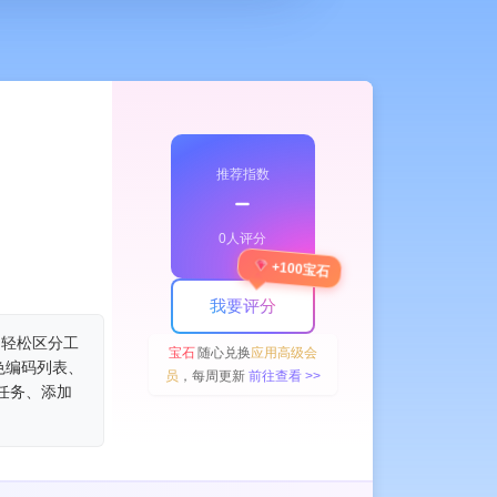
推荐指数
﹣
0人评分
+100宝石
我要评分
，轻松区分工
宝石
随心兑换
应用高级会
色编码列表、
员
，每周更新
前往查看 >>
任务、添加