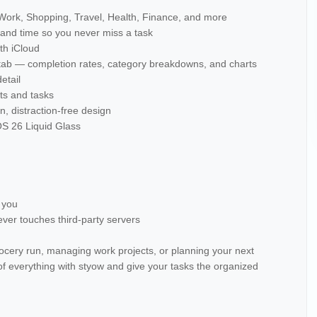
ke Work, Shopping, Travel, Health, Finance, and more
 and time so you never miss a task
ith iCloud
ts tab — completion rates, category breakdowns, and charts
etail
sts and tasks
n, distraction-free design
iOS 26 Liquid Glass
 you
ver touches third-party servers
ocery run, managing work projects, or planning your next
of everything with styow and give your tasks the organized