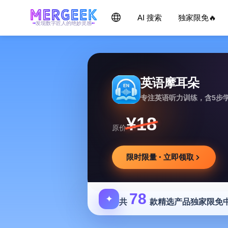
AI 搜索
独家限免🔥
发现数字匠人的绝妙灵感
英语摩耳朵
专注英语听力训练，含5步
¥18
原价
限时限量 · 立即领取
78
✦
共
款精选产品独家限免