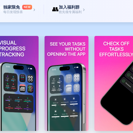
独家限免
加入福利群

👥
NEW
›
›
每日发现惊喜
抢先领专属福利