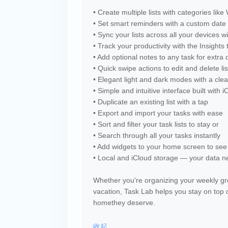
• Create multiple lists with categories li
• Set smart reminders with a custom date
• Sync your lists across all your devices w
• Track your productivity with the Insigh
• Add optional notes to any task for extra d
• Quick swipe actions to edit and delete li
• Elegant light and dark modes with a clea
• Simple and intuitive interface built with 
• Duplicate an existing list with a tap
• Export and import your tasks with ease
• Sort and filter your task lists to stay or
• Search through all your tasks instantly
• Add widgets to your home screen to see
• Local and iCloud storage — your data ne
Whether you're organizing your weekly gr
vacation, Task Lab helps you stay on top 
homethey deserve.
收起