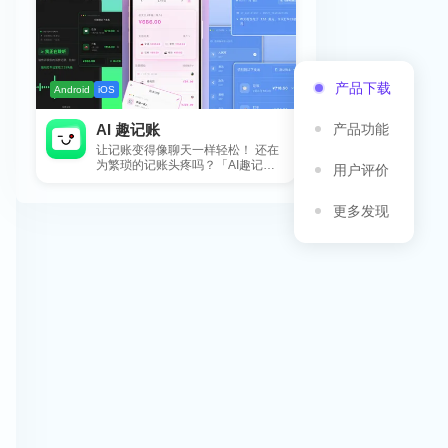
产品下载
Android
iOS
产品功能
AI 趣记账
让记账变得像聊天一样轻松！ 还在
为繁琐的记账头疼吗？「AI趣记
用户评价
账」来拯救你啦！这款智能记账工
具专为懒...
更多发现