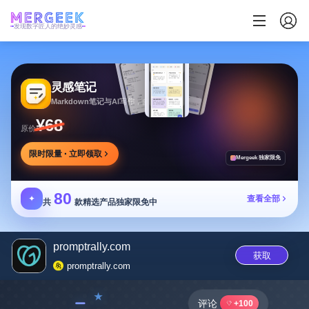
发现数字匠人的绝妙灵感
灵感笔记
Markdown笔记与AI写作，多方式整理同步笔记
¥68
原价
限时限量 · 立即领取
Mergeek 独家限免
80
✦
查看全部
共
款精选产品独家限免中
promptrally.com
获取
promptrally.com
﹣
评论
+100