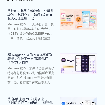
从被动内耗到主动治愈：全新升
级的「此刻心」，如何成为你的
私人心理健康日记
Mergeek 推荐：「此刻心」是一款
基于积极心理学与认知行为疗法
（CBT）设计的治愈系日记 App。
不同于传统日记无从下笔的尴尬，
它通过结构化的“提...
🐱 Nagger：当你的待办事项列
表里，住进了一只“追着你打
卡”的粘人猫咪
Mergeek 推荐：如果你也是“列好了
待办却总是视而不见”的拖延症重度
患者，那么 Nagger 一定会让你眼
前一亮。它打破了传统效率工具冰
冷被动的僵...
从“被动流逝”到“知觉掌控”，
「时间印迹 TimeEcho」想帮你