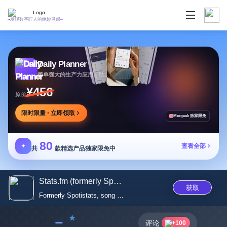
发现数字匠人的绝妙灵感
Daily Planner
简单强大的生产力应用，助您安排任务专注目标
¥456
原价
限时限量 · 立即领取
Mergeek 独家限免
80
✦
查看全部
共
款精选产品独家限免中
Stats.fm (formerly Spotistats)
获取
Formerly Spotistats, song stat
﹣
评论
+100