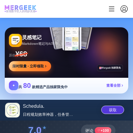
发现数字匠人的绝妙灵感
灵感笔记
Markdown笔记与AI写作，多方式整理同步笔记
¥68
原价
限时限量 · 立即领取
Mergeek 独家限免
80
✦
查看全部
共
款精选产品独家限免中
Schedula.
获取
日程规划效率神器，任务管理时间...
7.0
评论
+100