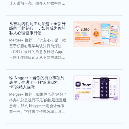
让人眼前一亮。很多人的效率焦
虑，往往...
从被动内耗到主动治愈：全新升
级的「此刻心」，如何成为你的
私人心理健康日记
Mergeek 推荐：「此刻心」是一款
基于积极心理学与认知行为疗法
（CBT）设计的治愈系日记 App。
不同于传统日记无从下笔的尴尬，
它通过结构化的“提...
🐱 Nagger：当你的待办事项列
表里，住进了一只“追着你打
卡”的粘人猫咪
Mergeek 推荐：如果你也是“列好了
待办却总是视而不见”的拖延症重度
患者，那么 Nagger 一定会让你眼
前一亮。它打破了传统效率工具冰
冷被动的僵...