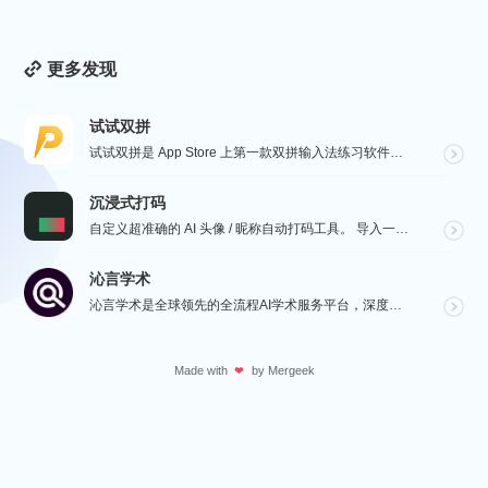
更多发现
试试双拼
试试双拼是 App Store 上第一款双拼输入法练习软件，通过这个软件你能方便的学习双拼规则，练习...
沉浸式打码
自定义超准确的 AI 头像 / 昵称自动打码工具。 导入一张微信聊天截图，或者抖音/小红书/微博评论...
沁言学术
沁言学术是全球领先的全流程AI学术服务平台，深度赋能从选题构思、文献检索、文献阅读、文献管理到辅助写...
Made with
by
Mergeek
❤