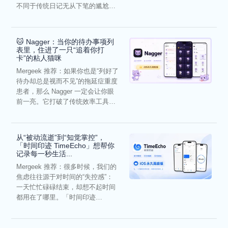
不同于传统日记无从下笔的尴尬，
它通过结构化的“提...
🐱 Nagger：当你的待办事项列
表里，住进了一只“追着你打
卡”的粘人猫咪
Mergeek 推荐：如果你也是“列好了
待办却总是视而不见”的拖延症重度
患者，那么 Nagger 一定会让你眼
前一亮。它打破了传统效率工具冰
冷被动的僵...
从“被动流逝”到“知觉掌控”，
「时间印迹 TimeEcho」想帮你
记录每一秒生活...
Mergeek 推荐：很多时候，我们的
焦虑往往源于对时间的“失控感”：
一天忙忙碌碌结束，却想不起时间
都用在了哪里。「时间印迹
TimeEcho」的出现...