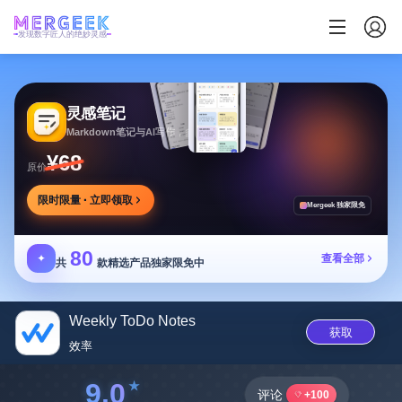
发现数字匠人的绝妙灵感
灵感笔记
Markdown笔记与AI写作，多方式整理同步笔记
¥68
原价
限时限量 · 立即领取
Mergeek 独家限免
80
✦
查看全部
共
款精选产品独家限免中
Weekly ToDo Notes
获取
效率
9.0
评论
+100