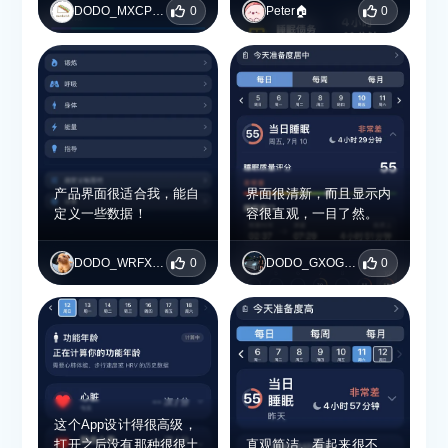
给推荐评分10分。
DODO_MXCPTMBL
0
Peter🏠
0
产品界面很适合我，能自
界面很清新，而且显示内
定义一些数据！
容很直观，一目了然。
DODO_WRFXXJVK
0
DODO_GXOGBAQM
0
这个App设计得很高级，
打开之后没有那种很很土
直观简洁。看起来很不