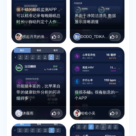
很不错的睡眠监测APP，
可以精准记录每晚睡眠总
界面干净简洁漂亮 数据
时长，自动判定个人作息
显示清晰易懂
类型，睡眠债务功能很实
用，能提醒自己不要长期
捞起月亮的渔民🔋
0
DODO_TDIKAKVF
0
熬夜缺觉。就算睡够十小
时也能客观指出睡眠质量
偏低，帮我发现自己睡眠
偏浅的问题，数据维度丰
富，用来调整作息很合
适。
功能挺丰富的，比苹果自
带的健康软件分析的药详
很很不错，很有创意的一
细得多，
个APP
沐薇雨
0
哈哈小吴
0