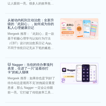
让人眼前一亮。很多人的效率焦
虑，往往...
从被动内耗到主动治愈：全新升
级的「此刻心」，如何成为你的
私人心理健康日记
Mergeek 推荐：「此刻心」是一款
基于积极心理学与认知行为疗法
（CBT）设计的治愈系日记 App。
不同于传统日记无从下笔的尴尬，
它通过结构化的“提...
🐱 Nagger：当你的待办事项列
表里，住进了一只“追着你打
卡”的粘人猫咪
Mergeek 推荐：如果你也是“列好了
待办却总是视而不见”的拖延症重度
患者，那么 Nagger 一定会让你眼
前一亮。它打破了传统效率工具冰
冷被动的僵...