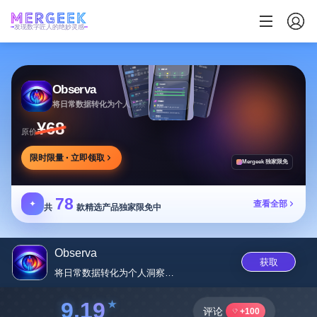
发现数字匠人的绝妙灵感
Observa
将日常数据转化为个人洞察，助力理解身体状况
¥68
原价
限时限量 · 立即领取
Mergeek 独家限免
78
✦
查看全部
共
款精选产品独家限免中
Observa
获取
将日常数据转化为个人洞察，助力...
9.19
评论
+100