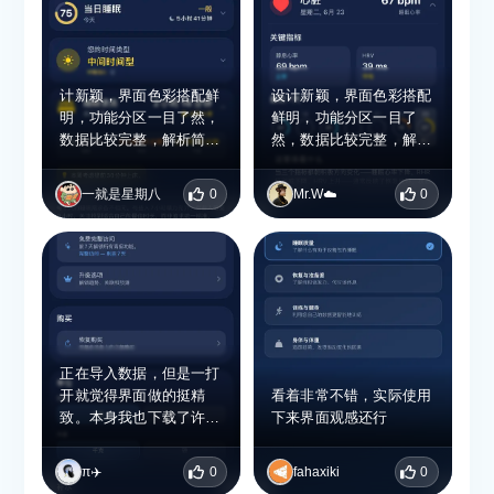
计新颖，界面色彩搭配鲜
设计新颖，界面色彩搭配
明，功能分区一目了然，
鲜明，功能分区一目了
数据比较完整，解析简单
然，数据比较完整，解析
易懂，图表可视化程度
简单易懂，图表可视化程
高，可以轻松掌握近期身
度高，可以轻松掌握近期
一就是星期八
0
Mr.W☁️
0
体状况
身体状况
正在导入数据，但是一打
开就觉得界面做的挺精
看着非常不错，实际使用
致。本身我也下载了许多
下来界面观感还行
健康软件，看到健康类软
件就手痒痒。下载来试
π✈️
0
fahaxiki
0
试，如果长测满意的话，