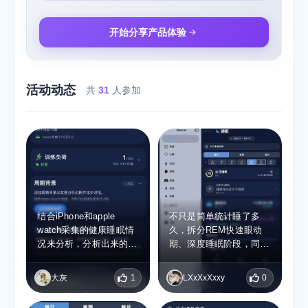
开始分享产品体验
活动动态
共
31
人参加
结合iPhone和apple
不只是简单统计睡了多
watch采集的健康睡眠情
久，拆分REM快速眼动
况来分析，分析出来的数
期、深度睡眠阶段，同时
据很多，挺全面的，对于
核算睡眠效率、睡眠债、
睡眠质量不好的人应该更
作息规律性、分段时长；
大灰
1
LXxXxXxxy
0
加有用。
可以查看数周的长期睡眠
波动，既能判断当晚休息