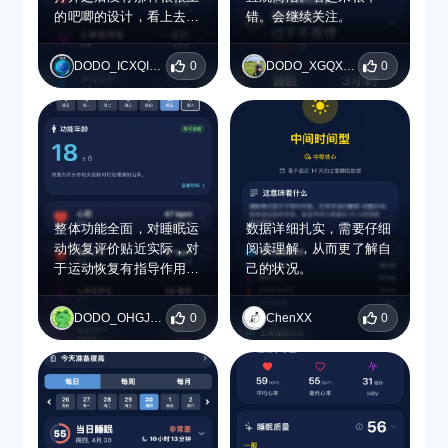
的吧唧的设计，看上去都
错。会继续关注。
是简约，然后一目了然，
回去就得看他的功能是不
DODO_ICXQIPUD
0
DODO_XGQXJAIP
0
是也非常的精准，不过精
准的话就会更好
整体功能全面，对睡眠运
数据详细扎实，需要仔细
动恢复评价贴近实际，对
阅读理解，从而更了解自
于运动恢复有指导作用，
己的状况。
数据全面，很不错
DODO_OHGJXASU
0
ChenXX
0