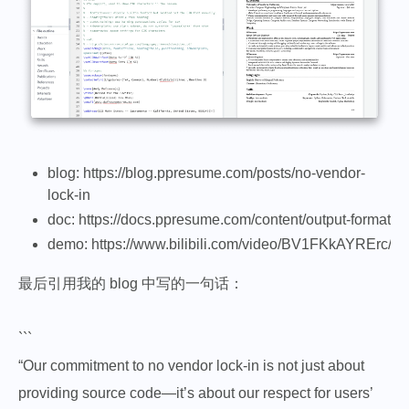
blog: https://blog.ppresume.com/posts/no-vendor-
lock-in
doc: https://docs.ppresume.com/content/output-format
demo: https://www.bilibili.com/video/BV1FKkAYRErc/
最后引用我的 blog 中写的一句话：
```
“Our commitment to no vendor lock-in is not just about
providing source code—it’s about our respect for users’