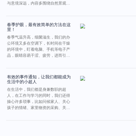
与意境深远，内容多围绕自然景观与
社会生活。唐代是古典诗...
春季护眼，最有效简单的方法在这
里！
春季气温升高，细菌滋生，我们的办
公环境又多在空调下，长时间在干燥
的环境中，盯着电脑、手机等电子产
品，眼睛容易干涩、疲劳，进而引发
眼部疾病。其实，我们都...
有效的事件通知，让我们都能成为
生活中的小超人
在生活中，我们都是身兼数职的超
人，在工作与学习的同时，我们还得
操心许多琐事，比如问候家人、关心
孩子的情绪、家里物资的采购、关键
节假日和特殊日子的仪式感...