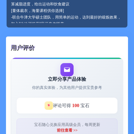
算减脂进度，给出运动和饮食建议
[量体裁衣，海量课程供你选择]
-联合牛津大学硕士团队，用简单的运动，达到最好的锻炼效果，
加入”动动训练营”见证身体蜕变。
-全网最全的走路课程等你来体验。
[专业数据量表，进步一目了然]
-多元化使用场景，专业量表分析周、月、年，历史数据清晰呈
用户评价
现。还有更多有趣的数据洞察。
-动动已接入 HealthKit，可同步运动数据到「健康」。
[快乐社交，和全球动友竞赛共勉]
-和身边好友组队，实时步数比拼，更有好玩点赞互动。
-全球步数挑战赛、5公里竞速赛、放眼五大洲，总能找到志同道
立即分享产品体验
合那个TA。
你的真实体验，为其他用户提供宝贵参考
-发表图文动态，秀出运动生活点点滴滴。
[目标打卡，培养运动好习惯]
找到相同目标的小伙伴，从 0 培养健康生活方式，和「坚持不
100
评论可得
宝石
了」说再见。
动动会员连续包月说明
- 订阅周期：1个月
宝石随心兑换应用高级会员，每周更新
- 订阅价格：每个月18元
前往查看 >>