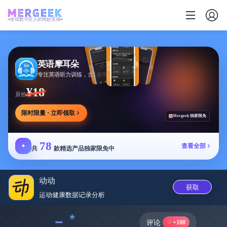
发现数字匠人的绝妙灵感
英语摩耳朵
专注英语听力训练，含5步学习法与多场景内容
¥18
原价
限时限量 · 立即领取
Mergeek 独家限免
78
✦
查看全部
共
款精选产品独家限免中
动动
获取
运动健康数据记录分‪析‬
﹣
评论
+100