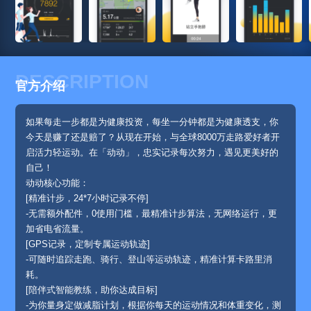
DESCRIPTION
官方介绍
如果每走一步都是为健康投资，每坐一分钟都是为健康透支，你
今天是赚了还是赔了？从现在开始，与全球8000万走路爱好者开
启活力轻运动。在「动动」，忠实记录每次努力，遇见更美好的
自己！
动动核心功能：
[精准计步，24*7小时记录不停]
-无需额外配件，0使用门槛，最精准计步算法，无网络运行，更
加省电省流量。
[GPS记录，定制专属运动轨迹]
-可随时追踪走跑、骑行、登山等运动轨迹，精准计算卡路里消
耗。
[陪伴式智能教练，助你达成目标]
-为你量身定做减脂计划，根据你每天的运动情况和体重变化，测