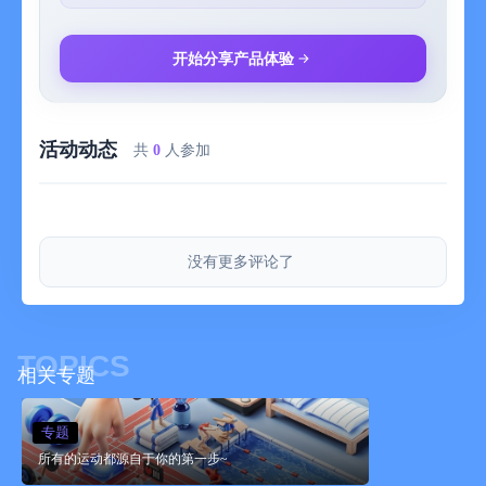
- 付款： 用户确认并购买付款后，款项记入iTunes账户。
- 取消续订：如需取消续订，请在当前订阅到期24小时以前，手动
在iTunes/Apple ID设置管理中关闭自动续订功能
开始分享产品体验
- 续订：苹果 iTunes 账户会在到期前 24 小时内扣费，扣费成功
过后，顺延一个订阅周期。
- 用户协议：https://www.pacer.cc/termsofservice_zh/
活动动态
- 隐私政策：http://cdn.pacer.cc/static/ios/privacy/zh.html
共
0
人参加
动动会员连续包季说明
- 订阅周期：1个季度
- 订阅价格：每个季度45元
- 付款： 用户确认并购买付款后，款项记入iTunes账户。
没有更多评论了
- 取消续订：如需取消续订，请在当前订阅到期24小时以前，手动
在iTunes/Apple ID设置管理中关闭自动续订功能
- 续订：苹果 iTunes 账户会在到期前 24 小时内扣费，扣费成功
过后，顺延一个订阅周期。
TOPICS
- 用户协议：https://www.pacer.cc/termsofservice_zh/
相关专题
- 隐私政策：http://cdn.pacer.cc/static/ios/privacy/zh.html
动动会员连续包年说明
专题
- 订阅周期：1年
所有的运动都源自于你的第一步~
- 订阅价格：每年158元
- 付款： 用户确认并购买付款后，款项记入iTunes账户。