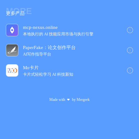
- 取消续订：如需取消续订，请在当前订阅到期24小时以前，手动
MORE
在iTunes/Apple ID设置管理中关闭自动续订功能
更多产品
- 续订：苹果 iTunes 账户会在到期前 24 小时内扣费，扣费成功
过后，顺延一个订阅周期。
mcp-nexus.online
- 用户协议：https://www.pacer.cc/termsofservice_zh/
本地执行的 AI 技能应用市场与执行引擎
- 隐私政策：http://cdn.pacer.cc/static/ios/privacy/zh.html
PaperFake：论文创作平台
温馨提示：
AI写作指导平台
-开启GPS功能时会同步激活语音播报，帮助用户在前行过程中及
时了解距离、时长、速度等相关参数。
Mo卡片
-长时间持续使用GPS功能，可能会衰减您电池的续航及寿命。
卡片式轻松学习 AI 科技新知
-动动可同步训练数据到「苹果健康」。
如需获得更多信息，请关注：
微信公众号：pacerdongdong
Made with
by
Mergeek
❤
运动 · 健康 · 生活
开始动动，遇见更美好的自己