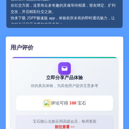
在社交方面，这里有众多有趣的灵魂等待相遇，密友绑定、扩列
交友，开启精彩社交之旅。
快来下载 JSPP极速版 app，体验前所未有的即时通讯魅力，让
你的生活和工作更加丰富多彩！
JSPP极速版的主要功能：
密聊可双向本地清除
可设置消息定时清除
用户评价
可请求双方同时清除本地记录
群蒙面聊天交友
可添加附近的人、附近的群
国际交友池、生活照卡片匹配、在线匹配
悄悄话可链接发送至第三方软件
立即分享产品体验
密码本消息加密
你的真实体验，为其他用户提供宝贵参考
图片语音标注、文件加密传输
音视频通话完全免费
JSPP 极速版适用于以下人群：
100
评论可得
宝石
注重隐私保护的人群：他们对聊天信息的保密性有较高要求，希
望能更安全地交流。
社交活跃分子：喜欢通过各种方式拓展社交圈，结交不同地区的
宝石随心兑换应用高级会员，每周更新
朋友。
前往查看 >>