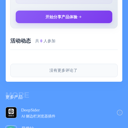
年轻群体：年轻人往往对新事物接受度高，且乐于尝试各种新奇
的交友方式。
有国际交流需求的人：比如经常与国外有联系或对国类际交友感
开始分享产品体验
兴趣的人。
追求便捷高效交流的人：看重软件提供的各种方便的功能，如定
时清除消息等。
活动动态
JSPP 极速版，让你的聊天更有趣
共
0
人参加
在这个信息飞速传递的时代，聊天工具成为了我们生活中不可或
缺的一部分。而 JSPP 极速版的出现，无疑为我们的聊天体验注
入了全新的活力！
JSPP 极速版以其强大的功能和贴心的设计，让您尽享聊天的乐
没有更多评论了
趣。先进的加密技术，如同为您的隐私穿上了坚不可摧的铠甲，
无论是您的私密话语还是重要信息，都能得到最严密的保护，让
您毫无后顾之忧。
在这里，丰富多样的通讯方式任您选择。无论是生动的文字、亲
MORE
更多产品
切的语音，还是精彩的图片、直观的视频，都能为您的交流增添
无尽色彩。群聊、讨论组功能更是让多人交流变得便捷高效，无
论身处何地，都能和朋友们畅所欲言。
DeepSider
简洁直观的界面，流畅轻松的操作，新手能迅速上手，资深用户
AI 侧边栏浏览器插件
也能感受到极致的便利。它不仅是一款软件，更是一座连接全球