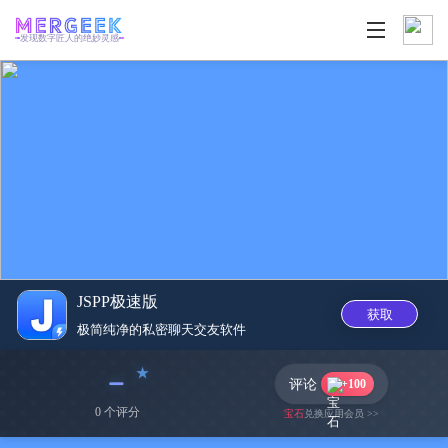
发现数字匠人的绝妙灵感
JSPP极速版
获取
极简纯净的私密聊天交友软‪件‬
﹣
评论
+100
0 个评分
宝石
兑换应用会员 >>