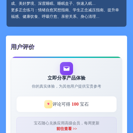
成、美好梦境、深度睡眠、睡眠盒子、快速入眠...
更多正念练习：情绪自愈冥想指南、学生正念减压指南、提升幸
福感、健康饮食、呼吸疗愈、亲密关系、身心清理...
◎ 海量高清的自然白噪音
精选全球自然之声：海洋、春雨、雷雨、篝火、蒲公英、森林、
樱花、流水、远山、林风、夜海、长路...
用户评价
声音艺术家匠心创作：轴韵、七弦、手谈、磨砚、她的城市、冥
想、柔软之境、幻境、旷野、光年、浮空、迷泉...
好玩好听的混音空间：风信、围炉夜话、须臾之间、新芽知春、
暮蝉、海边假日、落叶秋意... 即可前往，创作你自己的专属声
音；
立即分享产品体验
杜比全景声沉浸呈现：银河漫游系列、三顿半风味星球系列... 更
你的真实体验，为其他用户提供宝贵参考
多空间音频内容上新中。
◎ 为睡意而生的睡眠故事
100
评论可得
宝石
旅行目的地：Z323次列车、江城夜樱、皖南古居、泛舟湖上、夜
宿海洋馆、徽州鱼灯、茶海、里斯本之行、神的后花园、雨泊、
江城夜樱...
宝石随心兑换应用高级会员，每周更新
文化与艺术：姑苏团扇、夜游者、菩提树下、武夷山炒茶、春日
前往查看 >>