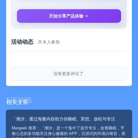
牡丹亭、我们为什么要睡觉、和平饭店、流萤、卧船听雨眠...
自然纪录片：雨夜独坐、山间溯溪、蓝色星球、海边松、海龟之
旅、树屋、时空洞穴、一棵杉树...
开始分享产品体验
以自然、艺术和旅行为灵感，搭配影视级声音制作，为你呈现声
音慢剧场，滋养忙碌一天后的疲惫心灵
活动动态
◎ 睡眠监测、梦话鼾声记录与分析
共
0
人参加
采用最新的机器学习技术，结合自研算法校准睡眠数据、判断睡
眠阶段、分析睡眠阶段、识别记录梦话与鼾声，睡眠环境声音，
全面记录你的睡眠情况，生成专业的睡眠报告，从此轻松洞悉每
晚睡眠。
没有更多评论了
◎ 睡眠报告、睡眠评分与智能分析
记录你的整晚睡眠，生成直观清晰的睡眠报告与睡眠评分。深
睡、浅睡、清醒等阶段分布一目了然，帮助你读懂自己的睡眠节
律；结合心率与 HRV 数据，分析夜间恢复状态；还能识别呼吸异
NEWS
相关文章
常与低氧风险，守护深度睡眠。同时支持识别回笼觉和午睡小
憩，让白天补觉也有科学参考。
◎ 自然轻柔的唤醒体验
「潮汐」通过海量内容助力你睡眠、冥想、放松与专注
潮汐独创的自然轻唤醒 Natural Wake-up 功能，在你处于轻度睡
Mergeek 推荐：「潮汐」是一个集中了提升专注，改善睡眠，平
眠时，通过不同主题的自然场景将你唤醒，从此告别痛苦绝望的
衡心态的多功能关注身心健康的 APP，沉浸式的环境白噪音，美
闹钟体验，让你每一天从全球不同的城市、自然和景观之中慢慢