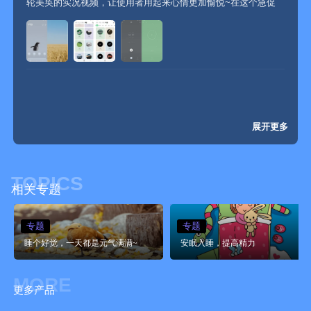
轮美奂的实况视频，让使用者用起来心情更加愉悦~在这个急促
醒来。不至于此，「数字天气」动态铃声甚至还可以基于你醒来
的时代，找到自己内心的平静，是一件美妙的事情，一个 APP
时的天气状况，播放对应的定制天气主题铃声将你唤醒。
就能把世界治愈之声装进口袋！潮汐冥想练习 / 提升专注 / ...
◎ 极简设计的心流计时器
基于全球流行的番茄工作法（Pomodoro Technique）理念开发，
支持番茄钟、倒计时与无限计时等多种专注模式，并提供专注白
名单、翻转专注等创新功能。搭配海量专注白噪音与沉浸式声音
场景设计，帮助你在工作、学习、自习、阅读等不同场景中快速
进入状态，提升专注力与效率。无论是日常注意力容易分散的人
展开更多
群，还是有 ADHD 专注管理需求的用户，都能找到更适合你的专
属工作和学习场景，一瞬进入心流状态。
◎ 手腕上的身心健康伙伴
TOPICS
随时查看 HRV、心率、日照时间等多维度健康数据，提供个性化
相关专题
的身心状态分析。手腕上使用「冥想室」，支持心率变化追踪，
专为有经验的冥想练习者设计。
◎ 快速恢复精力
专题
专题
面向午休、小憩的计时与唤醒，帮助短时间恢复精力。配合呼吸
睡个好觉，一天都是元气满满~
安眠入睡，提高精力
法引导练习：平衡呼吸法、减压呼吸法、 4-7-8、安睡呼吸法、箱
式呼吸等，缓解压力与焦虑，快速安定情绪。
MORE
◎ 专注 & 冥想报告
更多产品
通过专注记录报告将专注场景、番茄钟数据可视化，查看专注时