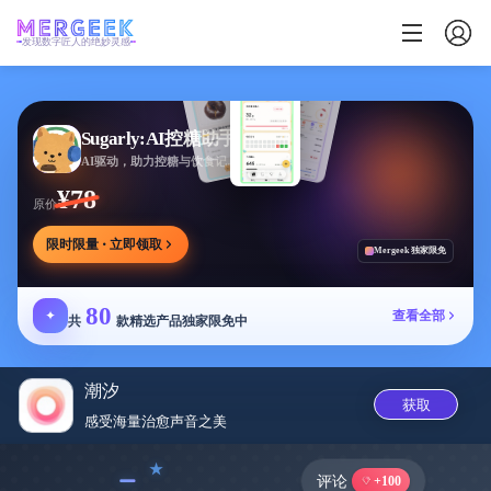
发现数字匠人的绝妙灵感
Sugarly:AI控糖助手
AI驱动，助力控糖与饮食记录，提供个性化建议
¥78
原价
限时限量 · 立即领取
Mergeek 独家限免
80
✦
查看全部
共
款精选产品独家限免中
潮汐
获取
感受海量治愈声音之美
﹣
评论
+100