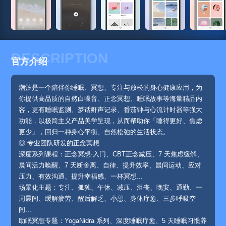
DESCRIPTION
官方介绍
潮汐是一个陪伴你睡眠、冥想、专注与放松的身心健康应用，为
你提供高品质的自然白噪音、正念冥想、睡眠故事等海量精品内
容，更有睡眠监测、梦话鼾声记录、番茄钟与心流计时器等强大
功能，以极简主义产品美学呈现，从而帮助你「睡得更好、焦虑
更少」，回归一种身心平衡、自然松弛的生活状态。
◎ 专业团队研发的正念冥想
深度系列课程：正念冥想·入门、CBT正念减压、7 天焦虑缓解、
晨间活力唤醒、7 天断舍离、自律、提升效率、晨间运动、应对
压力、有效沟通、提升幸福感、一杯冥想...
场景化主题：专注、孤独、午休、减压、沮丧、晚安、通勤、一
周晨间、缓解疲劳、醒后解乏、小憩、身体疗愈、三步呼吸空
间...
助眠冥想专题：YogaNidra 系列、深度睡眠疗愈、5 天睡眠习惯养