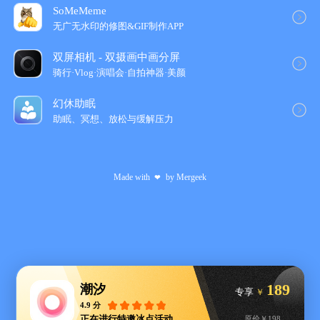
长与频次，找到你的心流时刻。冥想报告记录练习次数与累计时
SoMeMeme
长，觉察每一次呼吸与冥想，看见你的正念旅程
无广无水印的修图&GIF制作APP
◎ 精心设计的锁屏与桌面小组件
完美适配 iOS 26 最新，适配 Liquid Glass，支持 StandBy、灵动
双屏相机 - 双摄画中画分屏
岛与实时活动功能，还有各类精心设计的锁屏和桌面小组件，为
骑行·Vlog·演唱会·自拍神器·美颜
你的桌面增添平静体验。
◎ 每日精选的灵感格言
幻休助眠
尽管日常忙碌庸常，但诗歌、悠闲与爱，才是我们生活的意义。
助眠、冥想、放松与缓解压力
每日更新的金句格言，搭配精心选择的主题图片，迎接每一个充
满力量和灵感的清晨。
◎ 更多功能与体验
Made with
by
Mergeek
❤
匠心设计的极简苹果表盘，直观展示你的实时 HRV 压力状态
放松身心的呼吸法，支持平衡呼吸、4-7-8 呼吸、箱式呼吸、减压
呼吸法、安睡呼吸法等
可视化的专注、冥想报告，记录你在潮汐的点滴时光
精美设计的分享卡片，留下彼时彼刻的平静体验
独创音乐融合播放功能，一边听歌一边聆听大自然
「混音空间」功能，创造属于你的声音场景
189
潮汐
「离线模式」功能，专为飞行旅途、断网等情景设计，获得最佳
专享
￥
离线体验
4.9 分
正在进行特邀冰点活动
原价￥198