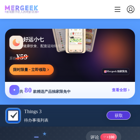
发现数字匠人的绝妙灵感
好运小七
健康饮食、配套运动轻松相伴
¥59
原价
限时限量 · 立即领取
Mergeek 独家限免
80
✦
查看全部
共
款精选产品独家限免中
Things 3
获取
待办事项列‪表‬
﹣
评论
+100