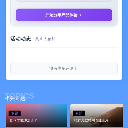
• 日历集成 — 同时查看事件和待办事项。
• 标签 — 将待办事项分类并快速筛选列表。
• 快速查找 — 立即找到待办事项或在列表间切换。
开始分享产品体验
• 神奇加号— 拖动“+”按键以将待办事项插入列表任何位置。
• 邮寄至 Things — 将电子邮件转发至 Things，变成待办事项。
• 标记 — 设置备注结构和样式。
活动动态
• Apple Watch 应用 — 提起手腕立即查看今天列表。
共
0
人参加
为 IPHONE 设计
Things 专为 iPhone 量身订制并有深度系统集成。从其他 App 快
速创建待办事项、连接您的日历、添加各种小组件、跟 Siri 对
没有更多评论了
话，并与快捷指令整合 — Things 无所不能！
获奖设计
Things 因其出色的设计而获得许多赞誉，包括两次获得苹果设计
TOPICS
奖。每个细节都经过深思熟虑，并力求完善。
相关专题
“简直是生产力工具界的独角兽：足够深入以完成严肃的工作，又
不可思议地易于使用，精美的设计令人光是看着也着迷。”
专题
专题
—Apple
如何才能少加班？
推荐几款时间管理应用
现在就用 THINGS