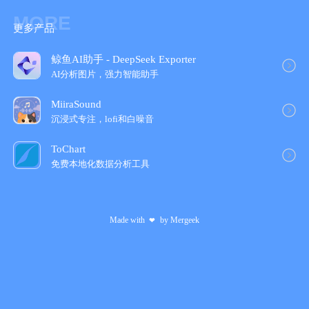
无论您想在生活中完成什么，Things 都能帮助您达成目标。现在
MORE
就安装应用，看看您能做些什么！
更多产品
• Things 还提供 Mac、iPad 和 Apple Vision Pro 版本（单独出
售）。
鲸鱼AI助手 - DeepSeek Exporter
• 通过 Things Cloud 服务免费同步。
AI分析图片，强力智能助手
• 提供 Mac 免费试用版：www.things.app
若有任何问题，敬请与我们联系。我们将很乐意提供帮助。
MiiraSound
沉浸式专注，lofi和白噪音
ToChart
免费本地化数据分析工具
Made with
by
Mergeek
❤