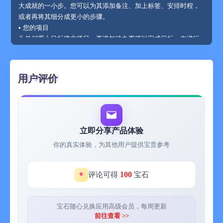
大成就的一小步。您可以为其添加备注、加上标签、安排时程，
或者再将其细分成更小的步骤。
• 您的项目
为任何重大目标建立项目，再添加待办事项以完成目标。在进行
规划时，使用标题让列表更井井有条。还有一个地方可以写下备
注，并且可以订定截止日期以掌控进度。
• 您的区域
用户评价
将人生的各个不同部分设为“区域”，例如工作、家庭、理财等。这
让一切井井有条，并让您在处理细节时仍能看清全局。
• 您的计划
您的日程安排的所有内容都整齐地排列在“今天”和“计划”列表中，
显示待办事项和日历事件。每天早上，查看今天计划并决定想做
立即分享产品体验
什么。
你的真实体验，为其他用户提供宝贵参考
更多您会喜爱的内容
进一步熟悉后，您会发现 Things 还有许多其他有用的功能。仅在
100
评论可得
宝石
此举些例子：
• 提醒事项 — 设置时间后 Things 便会自动提醒您。
• 重复 — 自动依据您设置的时间表重复待办事项。
宝石随心兑换应用高级会员，每周更新
• 今晚 — 特别让您安排今晚计划。
前往查看 >>