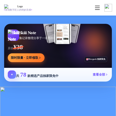
发现数字匠人的绝妙灵感
Skiii Note
集记录整理分享于一体的本地写作工作台
¥38
原价
限时限量 · 立即领取
Mergeek 独家限免
78
✦
查看全部
共
款精选产品独家限免中