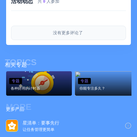
活动动态
• 需要外部支架而不是意志力的多动症大脑
共
0
人参加
• 在标签页里溺水的远程工作者
• 受够了每周屏幕使用时间报告的人
FOCUS DOG PRO
没有更多评论了
Focus Dog 免费安装,核心功能想用多久就用多久。随时可通过
App 内购买订阅 Focus Dog Pro——提供月度订阅或一次性购
买。付款将在确认购买时从你的 App Store 账户扣除。除非在当
前周期结束前至少 24 小时关闭自动续订,否则 Focus Dog 将在每
TOPICS
个订阅周期结束时自动从你的 App Store 账户扣款。
相关专题
购买后你可以随时在 App Store 账户设置中关闭自动续订,并在当
专题
专题
前周期结束前继续使用全部功能,但我们无法为未使用的订阅部分
各种好用的计时器
退款。App 内购买和订阅无法通过家人共享分享。
你能专注多久？
使用条款: https://focusdog.app/terms/
MORE
隐私政策: https://focusdog.app/privacy/
更多产品
联系我们
星清单：要事先行
• Twitter: https://twitter.com/FocusDogApp
让任务管理更简‪单‬
• 客服: https://focusdog.app/zh-hans/help/