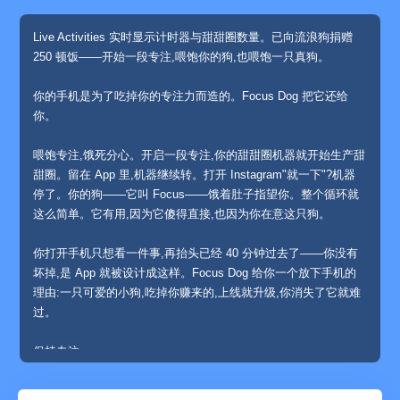
Live Activities 实时显示计时器与甜甜圈数量。已向流浪狗捐赠
250 顿饭——开始一段专注,喂饱你的狗,也喂饱一只真狗。
你的手机是为了吃掉你的专注力而造的。Focus Dog 把它还给
你。
喂饱专注,饿死分心。开启一段专注,你的甜甜圈机器就开始生产甜
甜圈。留在 App 里,机器继续转。打开 Instagram"就一下"?机器
停了。你的狗——它叫 Focus——饿着肚子指望你。整个循环就
这么简单。它有用,因为它傻得直接,也因为你在意这只狗。
你打开手机只想看一件事,再抬头已经 40 分钟过去了——你没有
坏掉,是 App 就被设计成这样。Focus Dog 给你一个放下手机的
理由:一只可爱的小狗,吃掉你赚来的,上线就升级,你消失了它就难
过。
保持专注
• 番茄钟式专注,边工作边产出奖励
• 每小时挑战,达成目标就给你一记多巴胺