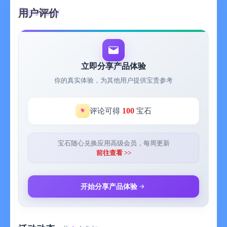
• 会话计时器常驻锁屏——iOS 实时活动、Android 实时通知
用户评价
• Siri 快捷指令免手启动(5 到 120 分钟)
• 只想沉下心来时的自由模式
获得动力
• 收集 120 多种甜甜圈配方,分普通、稀有、史诗
立即分享产品体验
• 升级甜甜圈,解锁新的狗狗皮肤、机器和背景
你的真实体验，为其他用户提供宝贵参考
• 限定甜甜圈的季节活动(万圣节、圣诞、新年、情人节、复活节)
• 与好友竞争,登上全球 Top 100 排行榜
• 捐出宝石——我们把它们换成真正的流浪狗真正的一餐
100
评论可得
宝石
追踪你的专注
• 给会话打标签(工作、学习、深度工作——怎么顺手怎么来),看分
宝石随心兑换应用高级会员，每周更新
布
前往查看 >>
• 日历热力图,周/月/年统计,连续记录
• 按标签的时间分布,看清你的专注到底去哪了
• 专注时长 CSV 导出,自己分析(Pro)
开始分享产品体验
为谁而造
• 与作业拖延搏斗的学生