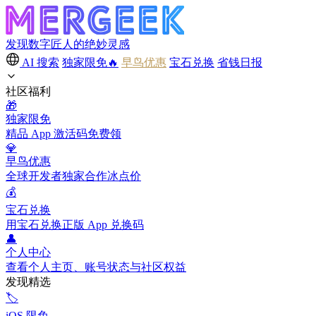
发现数字匠人的绝妙灵感
AI 搜索
独家限免🔥
早鸟优惠
宝石兑换
省钱日报
社区福利
🎁
独家限免
精品 App 激活码免费领
💎
早鸟优惠
全球开发者独家合作冰点价
💰
宝石兑换
用宝石兑换正版 App 兑换码
👤
个人中心
查看个人主页、账号状态与社区权益
发现精选
🏷️
iOS 限免