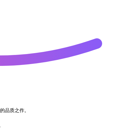
选的品质之作。
。