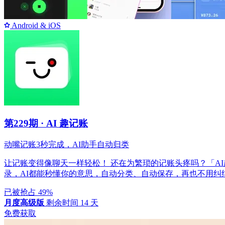
Android & iOS
第229期
·
AI 趣记账
动嘴记账3秒完成，AI助手自动归类
让记账变得像聊天一样轻松！ 还在为繁琐的记账头疼吗？「A
录，AI都能秒懂你的意思，自动分类、自动保存，再也不用
已被抢占 49%
月度高级版
剩余时间 14 天
免费获取