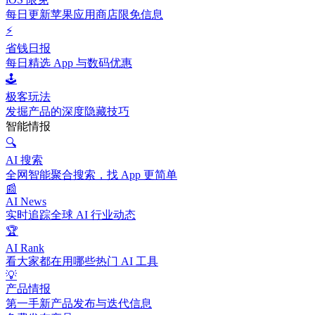
每日更新苹果应用商店限免信息
⚡
省钱日报
每日精选 App 与数码优惠
🕹️
极客玩法
发掘产品的深度隐藏技巧
智能情报
🔍
AI 搜索
全网智能聚合搜索，找 App 更简单
📰
AI News
实时追踪全球 AI 行业动态
🏆
AI Rank
看大家都在用哪些热门 AI 工具
💡
产品情报
第一手新产品发布与迭代信息