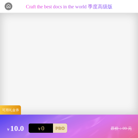
Craft the best docs in the world 季度高级版
编辑心选
可用礼金券
10.0
0
原价：99 元
￥
￥