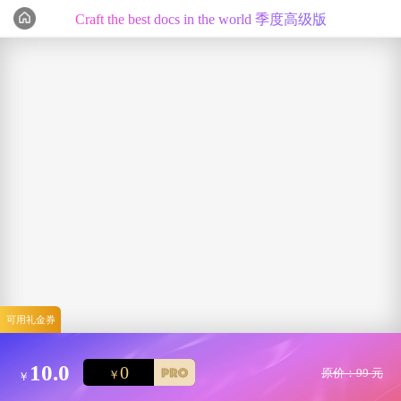
Craft the best docs in the world 季度高级版
编辑心选
可用礼金券
10.0
0
原价：99 元
￥
￥