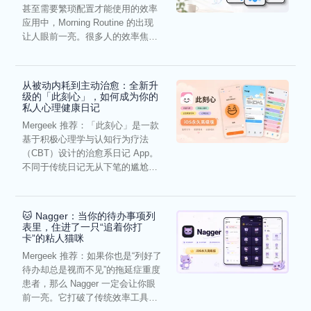
甚至需要繁琐配置才能使用的效率
应用中，Morning Routine 的出现
让人眼前一亮。很多人的效率焦
虑，往往...
从被动内耗到主动治愈：全新升
级的「此刻心」，如何成为你的
私人心理健康日记
Mergeek 推荐：「此刻心」是一款
基于积极心理学与认知行为疗法
（CBT）设计的治愈系日记 App。
不同于传统日记无从下笔的尴尬，
它通过结构化的“提...
🐱 Nagger：当你的待办事项列
表里，住进了一只“追着你打
卡”的粘人猫咪
Mergeek 推荐：如果你也是“列好了
待办却总是视而不见”的拖延症重度
患者，那么 Nagger 一定会让你眼
前一亮。它打破了传统效率工具冰