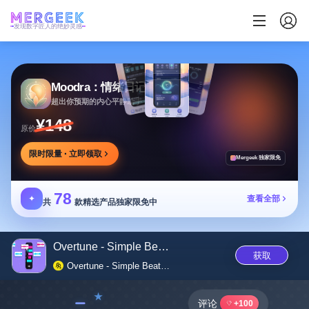
发现数字匠人的绝妙灵感
Moodra：情绪日记
超出你预期的内心平静助手
¥148
原价
限时限量 · 立即领取
Mergeek 独家限免
78
✦
查看全部
共
款精选产品独家限免中
Overtune - Simple Beatmaker
获取
Overtune - Simple Beatmaker
﹣
评论
+100