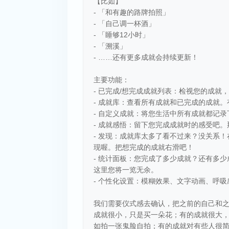
【比如】
- 「和有趣的路牌拍照」
- 「自己调一杯酒」
- 「睡够12小时」
- 「溯溪」
- ……还有更多成就会持续更新！
主要功能：
- 已完成/想完成成就列表：检视您的成
- 成就库：查看所有成就和已完成的成就
- 自定义成就：将您生活中所有成就都记录
- 成就感悟：留下您完成成就时的感受吧
- 发现：成就库太多了看不过来？没关系！
现喔。把想完成的成就右滑吧！
- 统计面板：您完成了多少成就？还有多
这里您将一览无余。
- 个性化设置：模糊效果、文字动画、呼
我们需要仪式感去确认，把之前的自己和
成就很小，只是买一朵花；有的成就很大
如拍一张鬼脸自拍；有的成就对有些人很