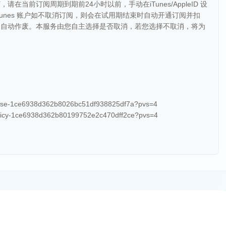
当前订阅周期到期前24小时以前，手动在iTunes/AppleID 设
unes 账户如不取消订阅，则会在试用期结束时自动开通订阅并扣
会自动作废。本服务由您自主选择是否取消，若您选择不取消，将为
Use-1ce6938d362b8026bc51df938825df7a?pvs=4
licy-1ce6938d362b80199752e2c470dff2ce?pvs=4