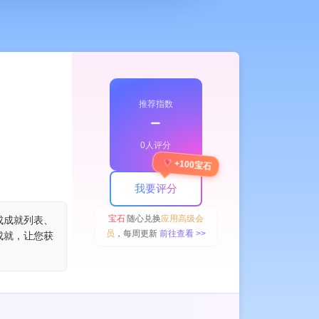
推荐指数
﹣
0人评分
+100宝石
我要评分
宝石
随心兑换
应用高级会
成成就列表、
员
，每周更新
前往查看 >>
成就，让您获