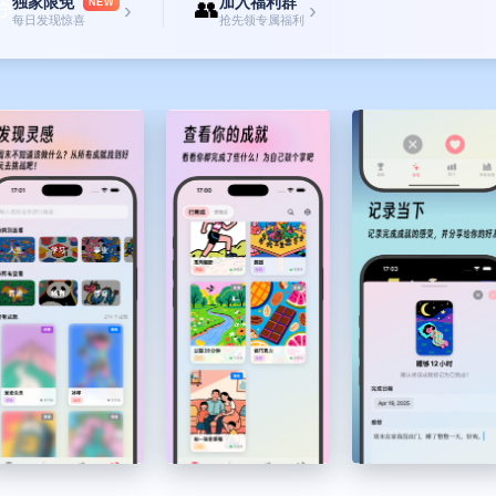
独家限免
加入福利群

👥
NEW
›
›
每日发现惊喜
抢先领专属福利