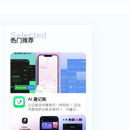
热门推荐
Android
iOS
AI 趣记账
让记账变得像聊天一样轻松！ 还在
为繁琐的记账头疼吗？「AI趣记
账」来拯救你啦！这款智能记账工
具专为懒...