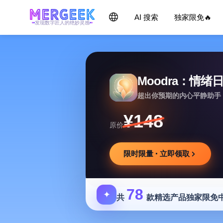
AI 搜索
独家限免🔥
发现数字匠人的绝妙灵感
Moodra：情绪
超出你预期的内心平静助手
¥148
原价
限时限量 · 立即领取
78
✦
共
款精选产品独家限免