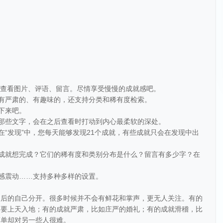
就，查看图片、评语、留言。尽情享受慢慢的成就感吧。
。有严肃的、有趣味的，还支持分类和稀有度检索。
下来吧。
。那些文字，会在之后查看时打动到内心最柔软的深处。
在“发现”中，您每天能够发现21个成就，有些成就只会在发现中出
少成就想完成？它们的稀有度和类别分布是什么？留言有多少字？在
吸感震动……支持多种多样的设置。
之后的自己分开。很多时候并不会有鲜花和掌声，更无人关注。有的
，要上天入地；有的成就严肃，比如庄严的婚礼；有的成就滑稽，比
简单却对另一些人很难。