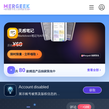
发现数字匠人的绝妙灵感
灵感笔记
Markdown笔记与AI写作，多方式整理同步笔记
¥68
原价
限时限量 · 立即领取
Mergeek 独家限免
80
✦
查看全部
共
款精选产品独家限免中
Account disabled
获取
展示账号被禁及版权信息的网页
﹣
评论
+100