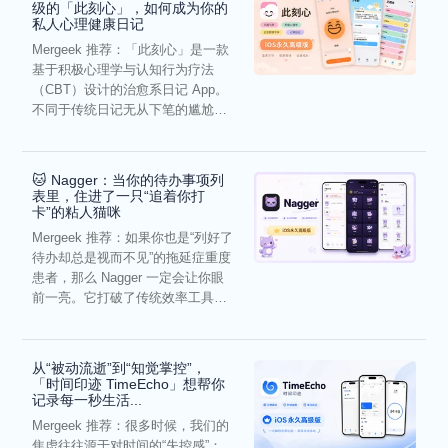
级的「此刻心」，如何成为你的
私人心理健康日记
Mergeek 推荐：「此刻心」是一款
基于积极心理学与认知行为疗法
（CBT）设计的治愈系日记 App。
不同于传统日记无从下笔的尴尬，
它通过结构化的“提...
🐱 Nagger：当你的待办事项列
表里，住进了一只“追着你打
卡”的粘人猫咪
Mergeek 推荐：如果你也是“列好了
待办却总是视而不见”的拖延症重度
患者，那么 Nagger 一定会让你眼
前一亮。它打破了传统效率工具冰
冷被动的僵...
从“被动流逝”到“知觉掌控”，
「时间印迹 TimeEcho」想帮你
记录每一秒生活...
Mergeek 推荐：很多时候，我们的
焦虑往往源于对时间的“失控感”：