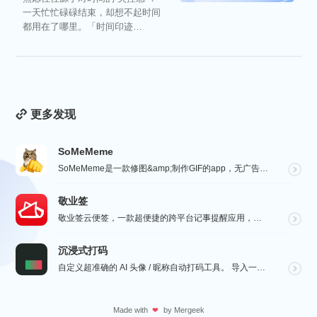
一天忙忙碌碌结束，却想不起时间
都用在了哪里。「时间印迹
TimeEcho」的出现...
更多发现
SoMeMeme
SoMeMeme是一款修图&amp;制作GIF的app，无广告，无水印，专注于修图和将你相册中的视频...
敬业签
敬业签云便签，一款超便捷的跨平台记事提醒应用，电脑手机云同步，覆盖多系统。它不仅是个性化便签，更是智...
沉浸式打码
自定义超准确的 AI 头像 / 昵称自动打码工具。 导入一张微信聊天截图，或者抖音/小红书/微博评论...
Made with
by
Mergeek
❤