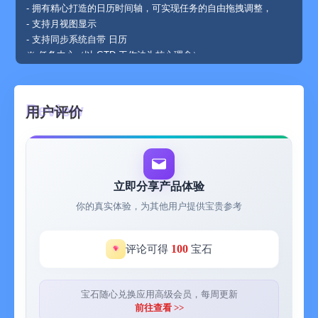
- 拥有精心打造的日历时间轴，可实现任务的自由拖拽调整，
- 支持月视图显示
- 支持同步系统自带 日历
※ 任务中心（以 GTD 工作法为核心理念）
- 普通模式下，显示 今日、明日、已过期 的任务列表，对最近的
日程安排有一个大致的了解，聚焦当下的任务
- 四象限模式，按任务的优先级分块显示，任务的轻重缓急清晰呈
用户评价
现，同时还提供了一套独创的优先级评估系统，帮助用户在安排
任务时做到心中有数
- 重复任务设置，支持基本的重复计划（每日、每周、每月），提
前提醒，可设置任务截止日期
- 检查清单（Checklist）和清单模版，可提供简单的任务处理流
立即分享产品体验
程
你的真实体验，为其他用户提供宝贵参考
- 任务标题日期时间可智能识别提取，效率满满
- 收集箱（Inbox）功能，这是 GTD 方法论不可或缺的一环，记
录一些还未决定何时安但可能会遗漏的任务或者想法
100
评论可得
宝石
- 内置 番茄钟，严格按照番茄工作法设计，支持灵动岛和实施活
动，支持设置每日番茄目标、休息时间、任务，除此以外，还支
持正计时功能，
宝石随心兑换应用高级会员，每周更新
※ 目标进度
前往查看 >>