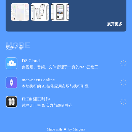
冰点福利～冰点是指一个 APP 最低的价格，例如 “达到历史冰
点” 。「Mergeek 特邀冰点」是 Mergeek 邀请应...
展开更多
MORE
更多产品
DS Cloud
集视频、音频、文件管理于一身的NAS云盘工‪...
mcp-nexus.online
本地执行的 AI 技能应用市场与执行引擎
FliTik翻页时钟
纯净无广告 & 实力与颜值并‪存‬
Made with
by
Mergeek
❤