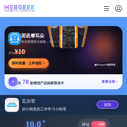
发现数字匠人的绝妙灵感
英语摩耳朵
专注英语听力训练，含5步学习法与多场景内容
¥18
原价
限时限量 · 立即领取
Mergeek 独家限免
78
✦
查看全部
共
款精选产品独家限免中
瓦尔登
获取
设计精美的工作学习小助理
10.0
评论
+100