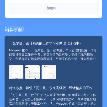
-----------------
加载中...
订阅说明
确认订阅后将向您的 App Store 账户收取费用，订阅以年或月为
计费周期。订阅服务将会在当前周期结束时自动续订并收取费
用，取消自动续订需要在当前订阅周期结束 24 小时前完成。
NEWS
相关文章
--用户条款：http://freelancer-x.com/app-terms/
--隐私策略：http://freelancer-x.com/app-privacy-policy/
「瓦尔登」设计精美的工作学习小助理（活动中）
Mergeek 推荐：「瓦尔登」是一款专注于个人管理的应用，你可
以安排每日工作任务🧾，追踪自己的目标🎯，记录闪现的想法
💡，帮助你更好地实现自我管理，平衡工作和生活。瓦尔登待办
清单 / 目标管理 / 时间管理 / 闪念笔记 / 日历App Store 评分 4.7
• 800+ 评分入选 App St...
特邀冰点：解锁「瓦尔登」永久高级版 - 设计精美的工作学习小...
「瓦尔登」是一款专注于个人管理的应用，你可以安排每日工作
任务🧾，追踪自己的目标🎯，记录闪现的想法💡，帮助你更好地
实现自我管理，平衡工作和生活。Mergeek 特邀「瓦尔登」送上