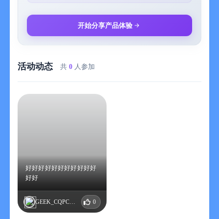
- 支持目标量化，可设置目标分组，并且提供可视化进度展示（进
度条&进度环），清晰追踪目标进度
- 支持目标趋势图，可以回顾自己过去一段时间的目标进度变化
开始分享产品体验
- 支持目标进度笔记，可以记录实现目标过程中的一些想法和总结
※ 闪念笔记（备忘录）
- 碎片化笔记、日记记录、灵感记录
活动动态
- 支持文本、图片功能，融合自定义标签，支持全文搜索标签搜索
共
0
人参加
- 支持笔记补录功能
※ 小组件（锁屏小组件）
- 支持今日待办、本周待办、月视图、四象限，目标趋势、闪念笔
记、年进度等，并提供可交互功能，可直接在小组件勾选完成任
务或者更新目标进度，效率进一步提升！
※ 统计中心
提供丰富的汇总数据、直观的图表，方便用户回顾和查询
※ iCloud
支持自动备份，跨设备数据同步
好好好好好好好好好好好
※ 隐私保护
好好
支持 FaceID （指纹）解锁应用
※ 其他
GEEK_CQPCKPUR
0
无广告、无后台，免费用户友好，数据完全存储到本地和个人的
iCloud 账户，只有用户本人才可访问数据