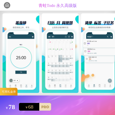
青蛙Todo 永久高级版
编辑心选
精选测评
可用礼金券
78
68
￥
￥