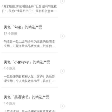
4月23日世界读书日全称 “世界图书与版权
日”，又称 “世界图书日”，最初的创意来自
于国际出版商协会，由西班牙转交方案给
了联合国教科文组织。希望世界上的人能
多读书，保护知识产权。
类似「句读」的精选产品
17 个应用
句读是一款以金句语录为主题的轻阅读
应用，汇聚海量高品质文案，带来独特
的阅读体验。卡片画报设计，让文字更
具吸引力。提供个性化选择，包括夜间
模式、日签模板等。阅读句读，享受文
类似「小象upup」的精选产品
字带来的宁静与治愈。
4 个应用
一款轻便的日程和人际（客户）关系管
理应用，个人成长效率助手，具有日程
管理、项目协同、人脉管理、备忘记录
等实用功能，可以协助提升工作效率，
与同事朋友共同完成目标，实现效果最
类似「英语读书」的精选产品
大化。
4 个应用
「英语读书」是一个拥有海量原版双语