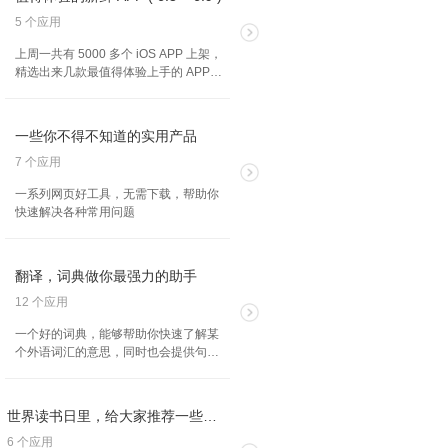
5 个应用
上周一共有 5000 多个 iOS APP 上架，
精选出来几款最值得体验上手的 APP。
有的因为才上架，所以是免费状态；有
的已经有内购付费，大家使用的时候自
行斟酌。欢迎大家投票你喜欢的产品！
一些你不得不知道的实用产品
（2024.6.3～2024.6.9）
7 个应用
一系列网页好工具，无需下载，帮助你
快速解决各种常用问题
翻译，词典做你最强力的助手
12 个应用
一个好的词典，能够帮助你快速了解某
个外语词汇的意思，同时也会提供句子
语境来加深这个单词的解释，快速更是
现代词典 App 的一大亮点，几秒之内就
能完成查词典这个过程。
世界读书日里，给大家推荐一些好的读书 APP
6 个应用