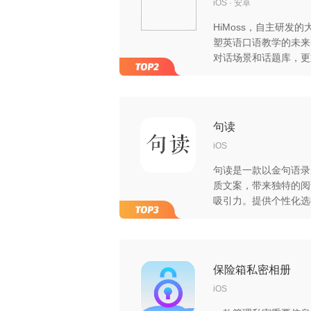
iOS
安卓
HiMoss，自主研发
塑英语口语教学的未来。 我们的 AI 虚拟老师不仅拥
对话场景和话题库，更
处理技术。这一突破性
动质量，提供了前所未有
HiMoss，您将体验
学习旅程，享受到市场
句读
iOS
句读是一款以金句语录
质文案，带来独特的阅
吸引力。提供个性化选
读句读，享受文字带来
保险箱私密相册
iOS