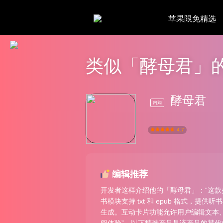
苹果限免精选
类似「酵母君」
酵母君
内购
4.7
编辑推荐
开发者这样介绍他的「酵母君」：“这款
书模块支持 txt 和 epub 格式
生成。互动卡片功能允许用户编辑文本、