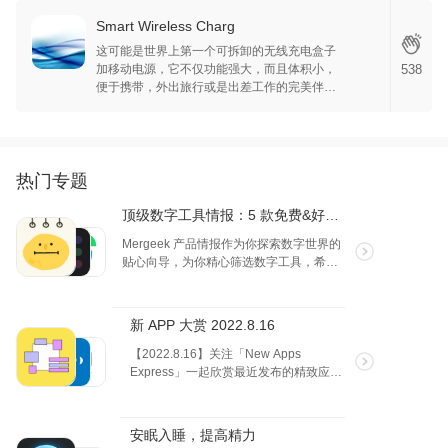
Smart Wireless Charg
这可能是世界上第一个可拆卸的无线充电盒子
加移动电源，它不仅功能强大，而且体积小，
538
便于携带，外出旅行或是出差工作的完美伴
侣。
热门专题
顶级数字工具情报：5 款免费&好评&效率应用
Mergeek 产品情报作为你探索数字世界的
贴心向导，为你精心筛选数字工具，希望
能为你的生活和工作带来便利与乐趣。 今
天为大家找到 5 款 免费&优质&效率 应
用，有 AI 英语翻译，时间相关应用和可爱
新 APP 大赏 2022.8.16
的情绪跟踪，哪款产品你更喜欢呢？
【2022.8.16】关注「New Apps
Express」一起欣赏最近发布的精致应
用，让你随时保持新鲜感！（本期产品
为 1.0 版本在最近发布）
安眠入睡，提高精力