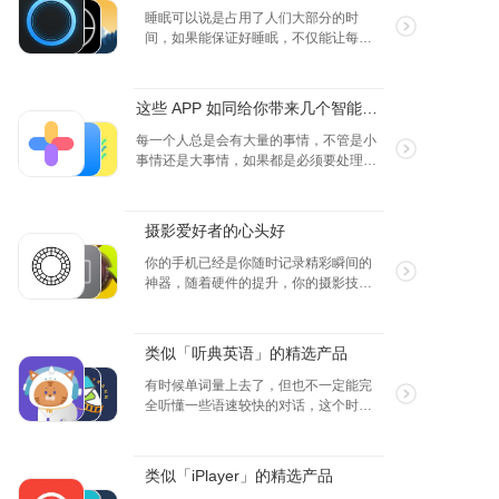
睡眠可以说是占用了人们大部分的时
间，如果能保证好睡眠，不仅能让每天
都精神奕奕，带来各种效率的提高，而
且能让人的身体更加健康，迎接各种挑
战。
这些 APP 如同给你带来几个智能小助理
每一个人总是会有大量的事情，不管是小
事情还是大事情，如果都是必须要处理
的，没有一个先后顺序，很难保证不会出
问题，于是学会用待办清单，整整有条的
处理好各种事项，能大幅度提升生活，学
摄影爱好者的心头好
习，工作上的效率，而待办清单相关的
APP 就是这样的助理，解放繁重的脑力，
你的手机已经是你随时记录精彩瞬间的
将精力集中在重要的事情上~
神器，随着硬件的提升，你的摄影技术
也日益精进，这几款APP可以协助你拍
出更杰出的作品，向你的大师之路进发
吧！
类似「听典英语」的精选产品
有时候单词量上去了，但也不一定能完
全听懂一些语速较快的对话，这个时候
就要花些时间在“听”这一个点上了，听得
多了，也是对单词的一种复习，用语境
来理解意思，APP 会将一些长句拆开，
类似「iPlayer」的精选产品
多次听，单词量，口语，听力都会一起