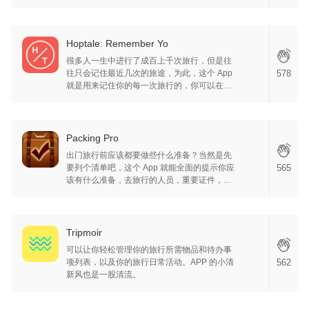
朋友或是社交圈更像是一个精美的卡片，除此
之外，你也可以当作待办清单使用，简单明
了。
Hoptale: Remember Yo
很多人一生中进行了成百上千次旅行，但是往
往只会记住最近几次的旅途，为此，这个 App
578
就是用来记住你的每一次旅行的，你可以在短
短 5 分钟内轻松地从照片创建旅行故事，并集
成地图 / 行程 / 日志，旅行这么好玩的事情为什
么不好好记录呢~ 试试这个工具吧~
Packing Pro
出门旅行前应该都要做些什么准备？当然是先
要列个清单吧，这个 App 就能全面的提示你应
565
该有什么准备，去旅行的人员，重要证件，衣
物，小物品，药物，去到目的地做什么等等，
App 里的分类也可以自定义增加，做好准备的
旅行才是安心的旅程，虽然 App 看着比较古
老，但也可以试试。
Tripmoir
可以让你轻松管理你的旅行所需物品和待办事
项列表，以及你的旅行日常活动。APP 的小清
562
新风也是一股清流。