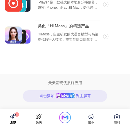
提升。
iPlayer 是一款强大的本地音乐播放器，
兼容 iPhone、iPad 和 Mac，提供跨平
台无缝体验。 它支持包括 MP3、AAC、
FLAC、WAV 等主流格式，以及 AIFF、
APE、DSD 等无损音频，满足高品质聆
类似「Hi Moss」的精选产品
听需求。用户可通过 WiFi 传输、本地文
件导入或视频音频提取轻松添加音乐，
HiMoss，自主研发的大语言模型与高清
并享受智能管理功能，如自动分类（专
虚拟数字人技术，重塑英语口语教学的
辑、艺人、文件夹）、自定义播放列表
未来。 我们的 AI 虚拟老师不仅拥有广泛
和元数据编辑（封面、标题等）。
的对话场景和话题库，更重要的是，它
iPlayer 以简洁高效的设计，帮助用户整
们源自我们独创的语言处理技术。这一
理音乐库，提升播放体验，是音乐爱好
突破性创新确保了与真人教练无异的专
者的理想选择。
业互动质量，提供了前所未有的真实感
和个性化反馈。 选择 HiMoss，您将体验
到真正意义上的个性化、沉浸式英语口
语学习旅程，享受到市场上无法比拟的
天天发现优质好应用
独特英语学习体验。
点击添加
到主屏幕
发现
送码
限免
福利