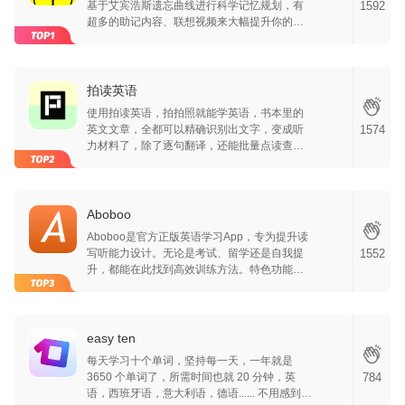
基于艾宾浩斯遗忘曲线进行科学记忆规划，有
1592
超多的助记内容、联想视频来大幅提升你的记
忆效率，帮你拯救濒临遗忘的单词。还有丰富
的复习题型、灵活的学习模式等你体验，快来
试试吧～
拍读英语
使用拍读英语，拍拍照就能学英语，书本里的
英文文章，全都可以精确识别出文字，变成听
1574
力材料了，除了逐句翻译，还能批量点读查
词，把生词都添加到小本本里，方便以后复
习，App 雕琢每个细节，让用户更方便高效地
学习。
Aboboo
Aboboo是官方正版英语学习App，专为提升读
写听能力设计。无论是考试、留学还是自我提
1552
升，都能在此找到高效训练方法。特色功能包
括抠词听写、单句听写、自由听写和随意读，
提供精准纠错和自动批改。系统能智能复读错
误单词，直至记住。支持单句、多句复读及任
意范围设置，让学习更自由、更高效。同时，
easy ten
还有丰富的社区资源和活跃的社区讨论，适合
每天学习十个单词，坚持每一天，一年就是
各种学习需求的朋友。
3650 个单词了，所需时间也就 20 分钟，英
784
语，西班牙语，意大利语，德语...... 不用感到压