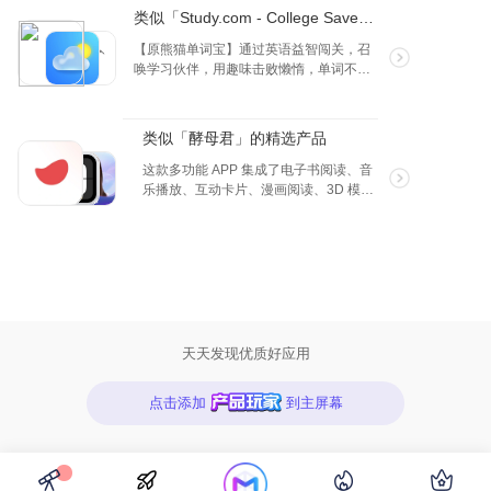
来理解意思，APP 会将一些长句拆开，
类似「Study.com - College Saver」的精选产品
多次听，单词量，口语，听力都会一起
提升。
【原熊猫单词宝】通过英语益智闯关，召
唤学习伙伴，用趣味击败懒惰，单词不再
记错；在轻松愉悦中提高英语水平，专治
记不住和坚持不下去。在这里记单词，遇
见更好的你自己。
类似「酵母君」的精选产品
这款多功能 APP 集成了电子书阅读、音
乐播放、互动卡片、漫画阅读、3D 模型
预览及个性相册六大核心功能。电子书
模块支持 txt 和 epub 格式，提供听书模
式、个性化字体设置、智能陪读等功
能。音乐播放器支持多种音频格式，拥
有丰富的音频处理选项和背景故事生
成。互动卡片功能允许用户编辑文本、
设置封面、添加动画效果，并通过 AI 辅
助创作个性化的卡片。漫画阅读部分兼
天天发现优质好应用
容主流图像格式，提供流畅的翻阅体验
和视觉保护模式。3D 预览功能让用户可
点击添加
到主屏幕
以自由操作模型视角，享受高清视觉盛
宴。个性相册则帮助用户高效管理个人
照片库，实现照片的美化和展示。此
APP致力于为用户提供全方位的数字娱
乐和创意表达平台。