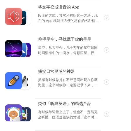
将文字变成语音的 App
阅读的方式，其实还有听这一方法，现
在的 App 就能很方便的将你的各种格式
的文本，网络资源都变成音频，并且用
你喜欢的声音和语速读给你听。
仰望星空，寻找属于你的星星
星空，从古至今，几十万年的星空如同
时间浩海中的一滴水，每颗恒星，行
星，或是星系，星座，各种各样的天文
足以让我们沉醉在这无限大的星空里，
流连忘返，我们能够进行星际穿越吗？
捕捉日常灵感的神器
答案就在未来。
灵感有时候总是在不经意间出现在你脑
海里，这个时候你一定要记录下来，积
少成多，慢慢的你会发现你的好点子能
排上大用场！
类似「听典英语」的精选产品
有时候单词量上去了，但也不一定能完
全听懂一些语速较快的对话，这个时候
就要花些时间在“听”这一个点上了，听得
多了，也是对单词的一种复习，用语境