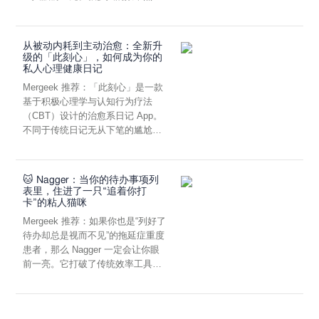
虑，往往...
从被动内耗到主动治愈：全新升
级的「此刻心」，如何成为你的
私人心理健康日记
Mergeek 推荐：「此刻心」是一款
基于积极心理学与认知行为疗法
（CBT）设计的治愈系日记 App。
不同于传统日记无从下笔的尴尬，
它通过结构化的“提...
🐱 Nagger：当你的待办事项列
表里，住进了一只“追着你打
卡”的粘人猫咪
Mergeek 推荐：如果你也是“列好了
待办却总是视而不见”的拖延症重度
患者，那么 Nagger 一定会让你眼
前一亮。它打破了传统效率工具冰
冷被动的僵...