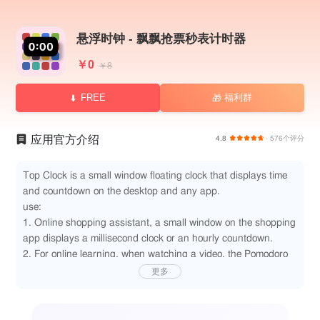
悬浮时钟 - 飘飘抢票秒表计时器
￥0
￥8
FREE
福利群
🎁
应用官方介绍
4.8
· 576个评分
Top Clock is a small window floating clock that displays time
and countdown on the desktop and any app.
use:
1. Online shopping assistant, a small window on the shopping
app displays a millisecond clock or an hourly countdown.
2. For online learning, when watching a video, the Pomodoro
is displayed floating in a small window for more efficient
更多
learning.
3. Cooking timer, while using other software, a small window
can view the countdown in real time.