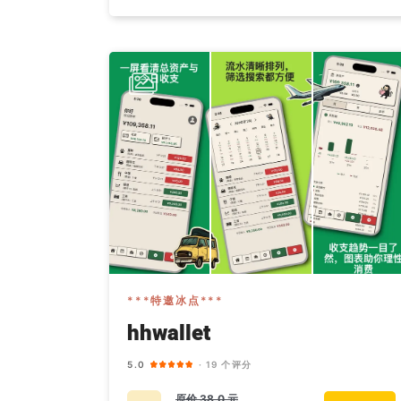
***特邀冰点***
hhwallet
5.0
· 19 个评分
原价
38.0 元