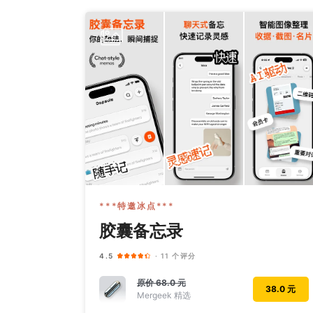
***特邀冰点***
胶囊备忘录
4.5
· 11 个评分
原价
68.0 元
38.0 元
Mergeek 精选