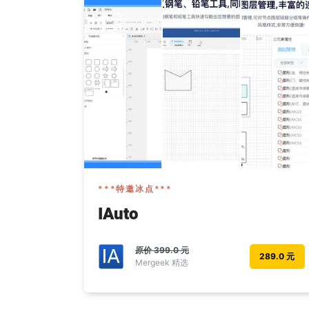
***特邀冰点***
IAuto
原价
399.0 元
289.0 元
Mergeek 精选