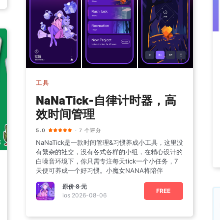
工具
NaNaTick-自律计时器，高
效时间管理
5.0
· 7 个评分
NaNaTick是一款时间管理&习惯养成小工具，这里没
有繁杂的社交，没有各式各样的小组，在精心设计的
白噪音环境下，你只需专注每天tick一个小任务，7
天便可养成一个好习惯。小魔女NANA将陪伴
原价
8 元
FREE
ios 2026-08-06