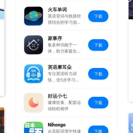
火车单词
英语背词与铁路经
下载
营结合的学习游
戏，边玩边学
家事序
集多种功能于一
下载
体，助力家庭生活
有序协作
英语摩耳朵
专注英语听力训
下载
练，含5步学习法
与多场景内容
好运小七
健康饮食、配套运
下载
动轻松相伴
Nihongo
从实际语境中快速
下载