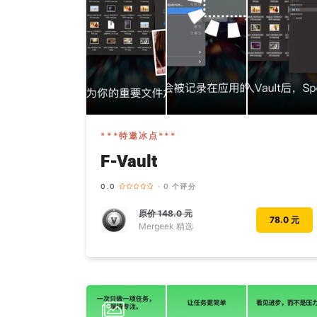
***特邀冰点***
F-Vault
0.0
· 0 个评分
原价
148.0 元
78.0 元
Mergeek 精选