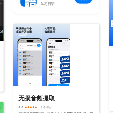
学习日语
无损音频提取
5.0
· 9 个评分