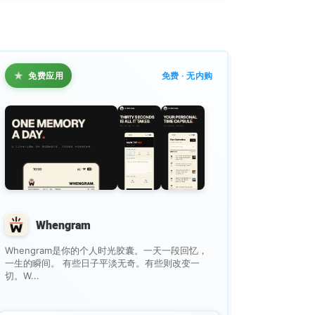
★
免费应用
免费 · 无内购
Whengram
Whengram是你的个人时光胶囊。一天一段回忆，
一生的瞬间。 有些日子平淡无奇。有些则改变一
切。W...