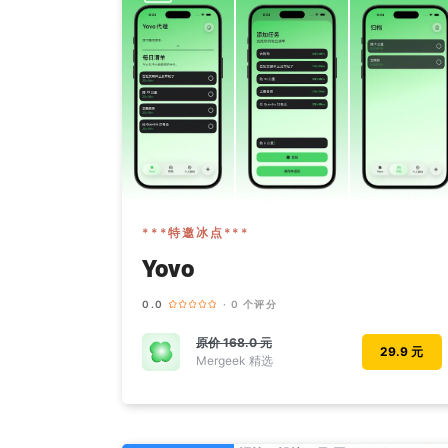
***特邀冰点***
Yovo
0.0
· 0 个评分
原价
168.0 元
29.9 元
Mergeek 精选