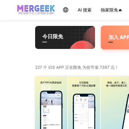
Skip
产品玩家 - mergeek.com
Follow - 产品限免情报
AI 搜索
独家限免🔥
每天获取最新产品，优质应用信息
追踪应用游戏价格波动并提醒
to
发现数字匠人的绝妙灵感
content
今日限免
加入 AP
227 个 iOS APP 正在限免 为你节省 7397 元！