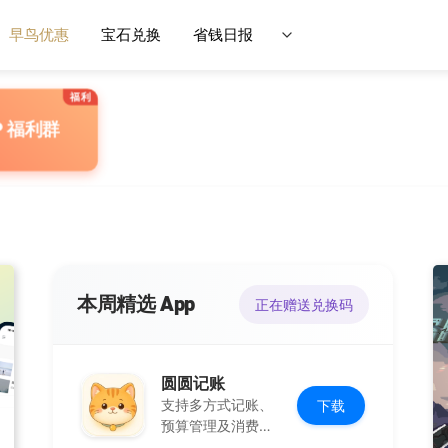
早鸟优惠
宝石兑换
省钱日报
P 福利群
本周精选 App
正在赠送兑换码
圆圆记账
支持多方式记账、
下载
预算管理及消费复
盘，可本地保存