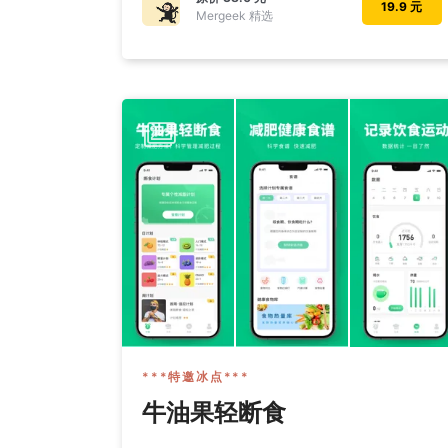
19.9 元
Mergeek 精选
***特邀冰点***
牛油果轻断食