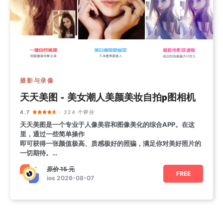
摄影与录像
天天美图 - 美女潮人美颜美妆自拍p图相机
4.7
· 324 个评分
天天美图是一个专业于人像美容和图像美化的综合APP。在这
里，通过一些简单操作
即可获得一张颜值极高、质感极好的照骗，满足你对美好照片的
一切期待。
【美颜】
原价
15 元
•一键美颜：智
FREE
ios 2026-08-07