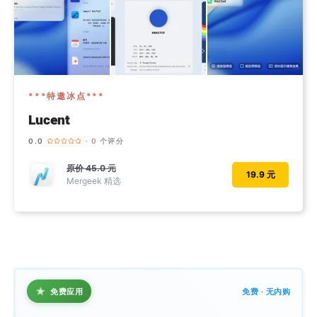
***特邀冰点***
Lucent
0.0
· 0 个评分
原价
45.0 元
19.9 元
Mergeek 精选
★
免费应用
免费 · 无内购