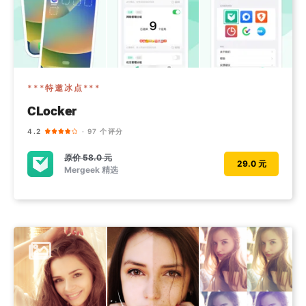
***特邀冰点***
CLocker
4.2
· 97 个评分
原价
58.0 元
29.0 元
Mergeek 精选