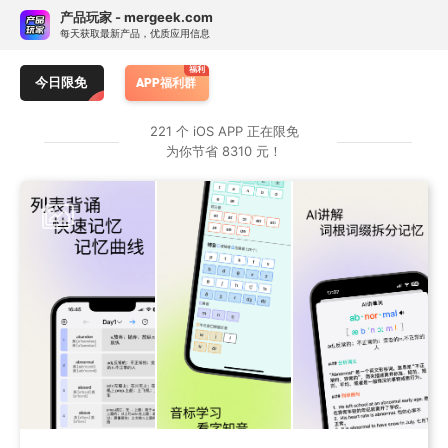
Skip
订阅热门 APP 限免提醒
产品玩家 - mergeek.com
Follow - 产品限免情报
免费下载
to
每天获取最新产品，优质应用信息
追踪应用游戏价格波动并提醒
content
Otter
MDict
每日名画
今日限免
APP福利群
按 APP 属性订阅限免提醒
221 个 iOS APP 正在限免
为你节省 8310 元！
类别：
仅游戏
仅应用
任何
原价：
> ￥1
≥ ¥25
≥ ¥40
任何
订阅专属 APP 限免提醒
暂无专属限免 APP 订阅，前往服务号 mergeek 添加