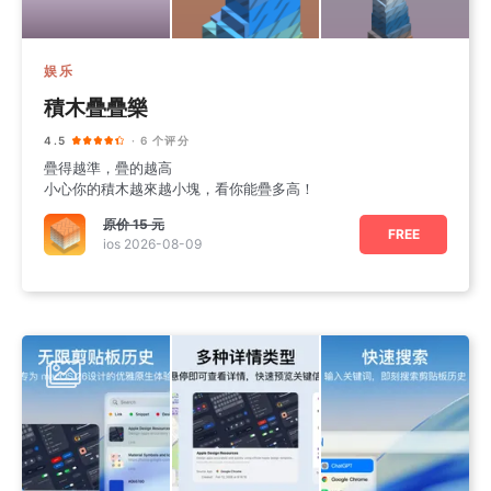
娱乐
積木疊疊樂
4.5
· 6 个评分
疊得越準，疊的越高
小心你的積木越來越小塊，看你能疊多高！
原价
15 元
FREE
ios 2026-08-09