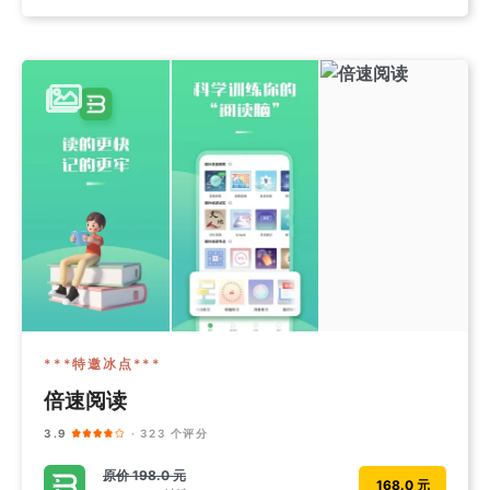
***特邀冰点***
倍速阅读
3.9
· 323 个评分
原价
198.0 元
168.0 元